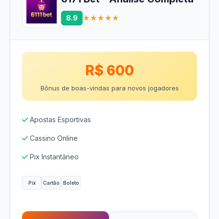
8.9
★★★★★
R$ 600
Bônus de boas-vindas para novos jogadores
Apostas Esportivas
Cassino Online
Pix Instantâneo
Pix
Cartão
Boleto