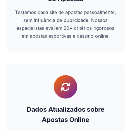
Testamos cada site de apostas pessoalmente,
sem influência de publicidade. Nossos
especialistas avaliam 20+ critérios rigorosos
em apostas esportivas e cassino online.
Dados Atualizados sobre
Apostas Online