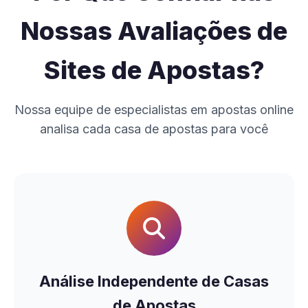
Nossas Avaliações de
Sites de Apostas?
Nossa equipe de especialistas em apostas online
analisa cada casa de apostas para você
Análise Independente de Casas
de Apostas