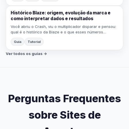
Histórico Blaze: origem, evolução da marca e
como interpretar dados e resultados
Você abriu o Crash, viu o multiplicador disparar e pensou:
qual é o histórico da Blaze e o que esses números
realmente significam? A expressão “histórico Blaze”
Guia
Tutorial
costum...
Ver todos os guias →
Perguntas Frequentes
sobre Sites de