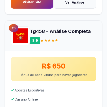
Visitar Site
Ver Análise
#6
Tg458 - Análise Completa
8.9
★★★★★
R$ 650
Bônus de boas-vindas para novos jogadores
Apostas Esportivas
Cassino Online