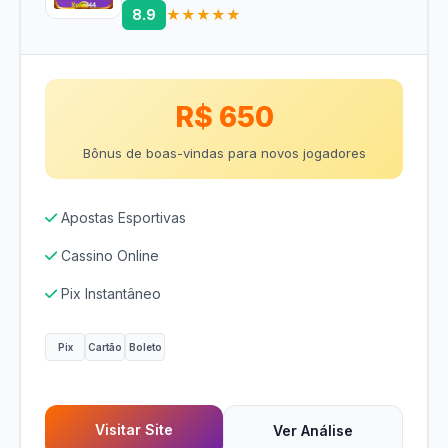
8.9
★★★★★
R$ 650
Bônus de boas-vindas para novos jogadores
Apostas Esportivas
Cassino Online
Pix Instantâneo
Pix
Cartão
Boleto
Visitar Site
Ver Análise