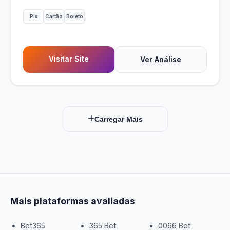
Pix
Cartão
Boleto
Visitar Site
Ver Análise
Carregar Mais
Mais plataformas avaliadas
Bet365
365 Bet
0066 Bet