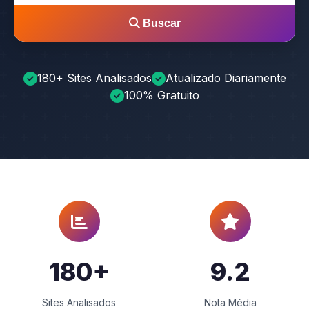
Buscar
180+ Sites Analisados
Atualizado Diariamente
100% Gratuito
180+
9.2
Sites Analisados
Nota Média