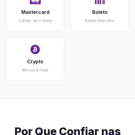
Mastercard
Boleto
Cartão de crédito
Boleto bancário
Crypto
Bitcoin e mais
Por Que Confiar nas