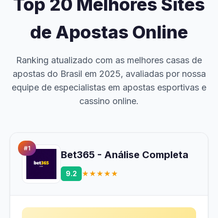
Top 20 Melhores Sites
de Apostas Online
Ranking atualizado com as melhores casas de
apostas do Brasil em 2025, avaliadas por nossa
equipe de especialistas em apostas esportivas e
cassino online.
#1
Bet365 - Análise Completa
9.2
★★★★★