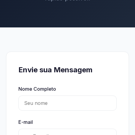
Envie sua Mensagem
Nome Completo
E-mail