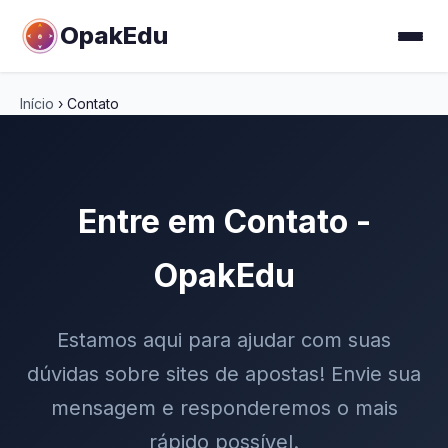
OpakEdu
Início
›
Contato
Entre em Contato -
OpakEdu
Estamos aqui para ajudar com suas
dúvidas sobre sites de apostas! Envie sua
mensagem e responderemos o mais
rápido possível.