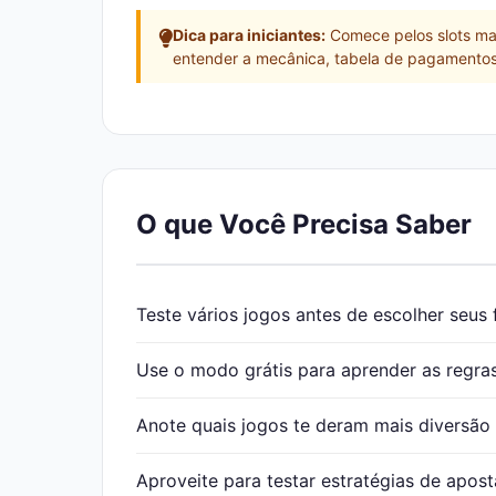
Dica para iniciantes:
Comece pelos slots mai
entender a mecânica, tabela de pagamentos 
O que Você Precisa Saber
Teste vários jogos antes de escolher seus f
Use o modo grátis para aprender as regra
Anote quais jogos te deram mais diversão
Aproveite para testar estratégias de aposta