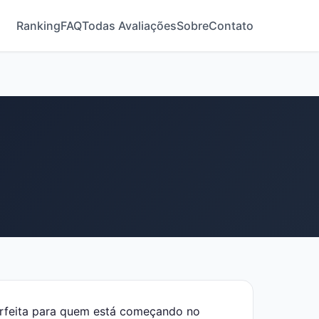
Ranking
FAQ
Todas Avaliações
Sobre
Contato
erfeita para quem está começando no