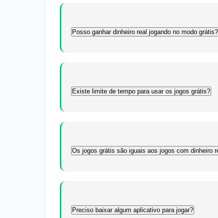
Posso ganhar dinheiro real jogando no modo grátis?
Existe limite de tempo para usar os jogos grátis?
Os jogos grátis são iguais aos jogos com dinheiro r
Preciso baixar algum aplicativo para jogar?