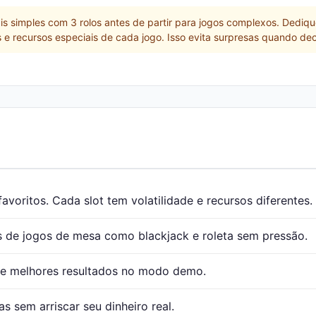
s simples com 3 rolos antes de partir para jogos complexos. Dediq
e recursos especiais de cada jogo. Isso evita surpresas quando dec
avoritos. Cada slot tem volatilidade e recursos diferentes.
s de jogos de mesa como blackjack e roleta sem pressão.
 e melhores resultados no modo demo.
s sem arriscar seu dinheiro real.