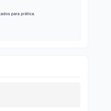
tados para prática.