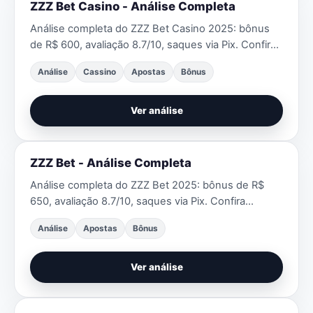
ZZZ Bet Casino - Análise Completa
Análise completa do ZZZ Bet Casino 2025: bônus
de R$ 600, avaliação 8.7/10, saques via Pix. Confira
vantagens, desvantagens e como apostar.
Análise
Cassino
Apostas
Bônus
Ver análise
ZZZ Bet - Análise Completa
Análise completa do ZZZ Bet 2025: bônus de R$
650, avaliação 8.7/10, saques via Pix. Confira
vantagens, desvantagens e como apostar.
Análise
Apostas
Bônus
Ver análise