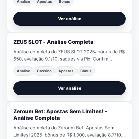
Análise
Apostas
Bônus
Ver análise
ZEUS SLOT - Análise Completa
Análise completa do ZEUS SLOT 2025: bônus de R$
650, avaliação 9.1/10, saques via Pix. Confira
vantagens, desvantagens e como apostar.
Análise
Cassino
Apostas
Bônus
Ver análise
Zeroum Bet: Apostas Sem Limites! -
Análise Completa
Análise completa do Zeroum Bet: Apostas Sem
Limites! 2025: bônus de R$ 1.000, avaliação 8.7/10,