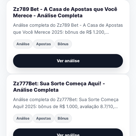
Zz789 Bet - A Casa de Apostas que Você
Merece - Análise Completa
Análise completa do Zz789 Bet - A Casa de Apostas
que Você Merece 2025: bônus de R$ 1.200,
avaliação 8.5/10, saques via Pix. Confira vantagens,
Análise
Apostas
Bônus
desvantagens e como apo...
Ver análise
Zz777Bet: Sua Sorte Começa Aqui! -
Análise Completa
Análise completa do Zz777Bet: Sua Sorte Começa
Aqui! 2025: bônus de R$ 1.000, avaliação 8.7/10,
saques via Pix. Confira vantagens, desvantagens e
Análise
Apostas
Bônus
como apostar.
Ver análise