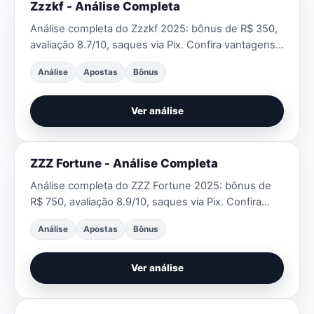
Zzzkf - Análise Completa
Análise completa do Zzzkf 2025: bônus de R$ 350,
avaliação 8.7/10, saques via Pix. Confira vantagens,
desvantagens e como apostar.
Análise
Apostas
Bônus
Ver análise
ZZZ Fortune - Análise Completa
Análise completa do ZZZ Fortune 2025: bônus de
R$ 750, avaliação 8.9/10, saques via Pix. Confira
vantagens, desvantagens e como apostar.
Análise
Apostas
Bônus
Ver análise