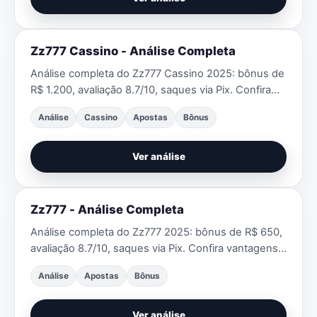
Zz777 Cassino - Análise Completa
Análise completa do Zz777 Cassino 2025: bônus de
R$ 1.200, avaliação 8.7/10, saques via Pix. Confira
vantagens, desvantagens e como apostar.
Análise
Cassino
Apostas
Bônus
Ver análise
Zz777 - Análise Completa
Análise completa do Zz777 2025: bônus de R$ 650,
avaliação 8.7/10, saques via Pix. Confira vantagens,
desvantagens e como apostar.
Análise
Apostas
Bônus
Ver análise