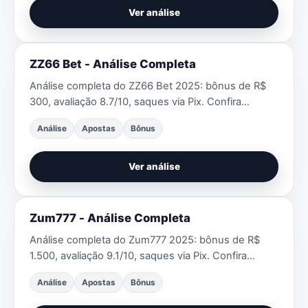
Ver análise
ZZ66 Bet - Análise Completa
Análise completa do ZZ66 Bet 2025: bônus de R$
300, avaliação 8.7/10, saques via Pix. Confira
vantagens, desvantagens e como apostar.
Análise
Apostas
Bônus
Ver análise
Zum777 - Análise Completa
Análise completa do Zum777 2025: bônus de R$
1.500, avaliação 9.1/10, saques via Pix. Confira
vantagens, desvantagens e como apostar.
Análise
Apostas
Bônus