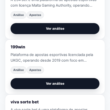
com licença Malta Gaming Authority, operando
desde 2010 no mercado internacional e oferecendo
Análise
Apostas
cobertura ampla de espor...
Ver análise
199win
Plataforma de apostas esportivas licenciada pela
UKGC, operando desde 2019 com foco em
mercados asiáticos e brasileiros, oferecendo
Análise
Apostas
depósito mínimo de R$1.
Ver análise
viva sorte bet
A viva sorte bet é uma plataforma de apostas