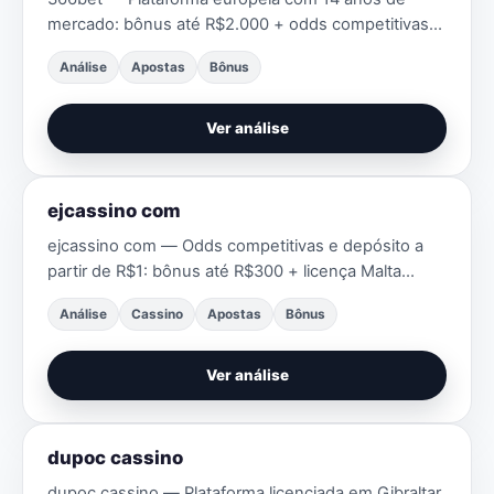
mercado: bônus até R$2.000 + odds competitivas
em futebol brasileiro e pagamentos via Pix
Análise
Apostas
Bônus
instantâneo
Ver análise
ejcassino com
ejcassino com — Odds competitivas e depósito a
partir de R$1: bônus até R$300 + licença Malta
Gaming Authority para apostadores exigentes
Análise
Cassino
Apostas
Bônus
Ver análise
dupoc cassino
dupoc cassino — Plataforma licenciada em Gibraltar