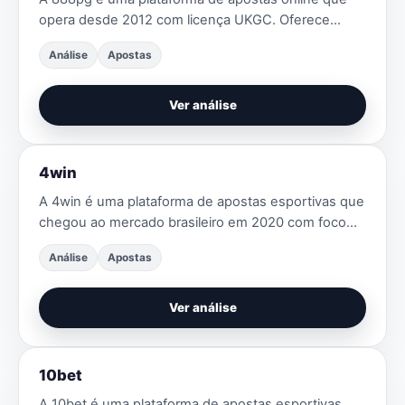
opera desde 2012 com licença UKGC. Oferece
depósito mínimo de R$20 e aceita diversos
Análise
Apostas
métodos de pagamento incluindo crip...
Ver análise
4win
A 4win é uma plataforma de apostas esportivas que
chegou ao mercado brasileiro em 2020 com foco
em odds competitivas e variedade de métodos de
Análise
Apostas
pagamento locais. Com li...
Ver análise
10bet
A 10bet é uma plataforma de apostas esportivas