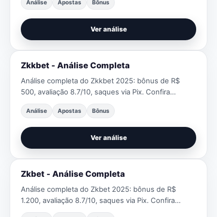
Análise
Apostas
Bônus
Confira vantagens, desvan...
Ver análise
Zkkbet - Análise Completa
Análise completa do Zkkbet 2025: bônus de R$
500, avaliação 8.7/10, saques via Pix. Confira
vantagens, desvantagens e como apostar.
Análise
Apostas
Bônus
Ver análise
Zkbet - Análise Completa
Análise completa do Zkbet 2025: bônus de R$
1.200, avaliação 8.7/10, saques via Pix. Confira
vantagens, desvantagens e como apostar.