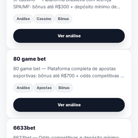
SPA/MF: bônus até R$300 + depósito mínimo de
apenas R$20 e saques via PIX em até 24h
Análise
Cassino
Bônus
Ver análise
80 game bet
80 game bet — Plataforma completa de apostas
esportivas: bônus até R$700 + odds competitivas e
pagamentos rápidos via Pix
Análise
Apostas
Bônus
Ver análise
6633bet
6633bet — Odds competitivas e depósito mínimo