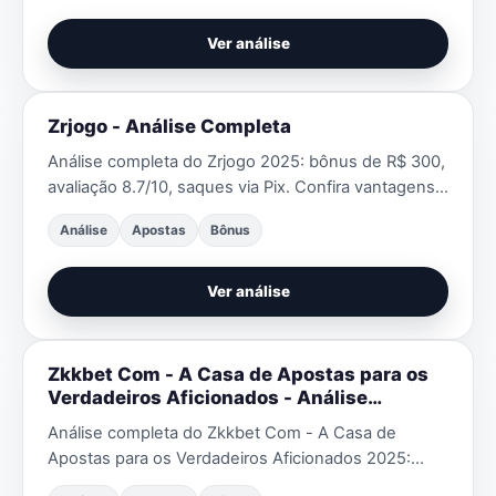
Ver análise
Zrjogo - Análise Completa
Análise completa do Zrjogo 2025: bônus de R$ 300,
avaliação 8.7/10, saques via Pix. Confira vantagens,
desvantagens e como apostar.
Análise
Apostas
Bônus
Ver análise
Zkkbet Com - A Casa de Apostas para os
Verdadeiros Aficionados - Análise
Completa
Análise completa do Zkkbet Com - A Casa de
Apostas para os Verdadeiros Aficionados 2025:
bônus de R$ 1.200, avaliação 8.9/10, saques via Pix.