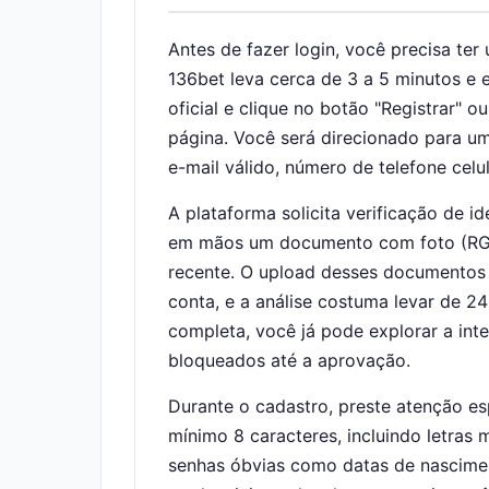
Antes de fazer login, você precisa te
136bet leva cerca de 3 a 5 minutos e 
oficial e clique no botão "Registrar" o
página. Você será direcionado para um
e-mail válido, número de telefone celul
A plataforma solicita verificação de i
em mãos um documento com foto (RG 
recente. O upload desses documentos p
conta, e a análise costuma levar de 2
completa, você já pode explorar a int
bloqueados até a aprovação.
Durante o cadastro, preste atenção es
mínimo 8 caracteres, incluindo letras 
senhas óbvias como datas de nascime