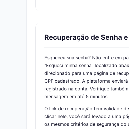
Recuperação de Senha e
Esqueceu sua senha? Não entre em pâni
"Esqueci minha senha" localizado aba
direcionado para uma página de recup
CPF cadastrado. A plataforma enviará 
registrado na conta. Verifique també
mensagem em até 5 minutos.
O link de recuperação tem validade d
clicar nele, você será levado a uma p
os mesmos critérios de segurança do c