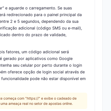
rar" e aguarde o carregamento. Se suas
erá redirecionado para o painel principal da
 entre 2 e 5 segundos, dependendo da sua
rificação adicional (código SMS ou e-mail),
icado dentro do prazo de validade,
is fatores, um código adicional será
 é gerado por aplicativos como Google
tenha seu celular por perto durante o login
ém oferece opção de login social através de
funcionalidade pode não estar disponível em
ite começa com "https://" e exibe o cadeado de
 uma ameaça real no setor de apostas online.