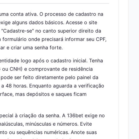
r uma conta ativa. O processo de cadastro na
exige alguns dados básicos. Acesse o site
u "Cadastre-se" no canto superior direito da
 formulário onde precisará informar seu CPF,
ar e criar uma senha forte.
dentidade logo após o cadastro inicial. Tenha
ou CNH) e comprovante de residência
ode ser feito diretamente pelo painel da
4 a 48 horas. Enquanto aguarda a verificação
erface, mas depósitos e saques ficam
pecial à criação da senha. A 136bet exige no
maiúsculas, minúsculas e números. Evite
nto ou sequências numéricas. Anote suas