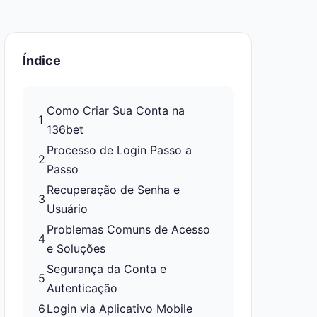
Índice
Como Criar Sua Conta na
1
136bet
Processo de Login Passo a
2
Passo
Recuperação de Senha e
3
Usuário
Problemas Comuns de Acesso
4
e Soluções
Segurança da Conta e
5
Autenticação
6
Login via Aplicativo Mobile