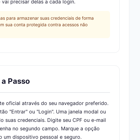
vai precisar delas a cada login.
has para armazenar suas credenciais de forma
ém sua conta protegida contra acessos não
 a Passo
ite oficial através do seu navegador preferido.
otão "Entrar" ou "Login". Uma janela modal ou
o suas credenciais. Digite seu CPF ou e-mail
senha no segundo campo. Marque a opção
 um dispositivo pessoal e seguro.