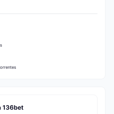
s
orrentes
a 136bet