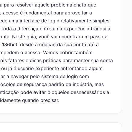
ou para resolver aquele problema chato que
e acesso é fundamental para aproveitar a
ece uma interface de login relativamente simples,
toda a diferença entre uma experiência tranquila
onta. Neste guia, você vai encontrar um passo a
 136bet, desde a criação da sua conta até a
impedem o acesso. Vamos cobrir também
is fatores e dicas práticas para manter sua conta
ou já é usuário experiente enfrentando algum
udar a navegar pelo sistema de login com
otocolos de segurança padrão da indústria, mas
nticação pode evitar bloqueios desnecessários e
pidamente quando precisar.