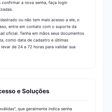
confirmar a nova senha, faça login
izadas.
astrado ou não tem mais acesso a ele, o
aso, entre em contato com o suporte da
mail oficial. Tenha em mãos seus documentos
ta, como data de cadastro e últimas
 levar de 24 a 72 horas para validar sua
esso e Soluções
nválidas", que geralmente indica senha