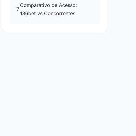
Comparativo de Acesso:
7
136bet vs Concorrentes