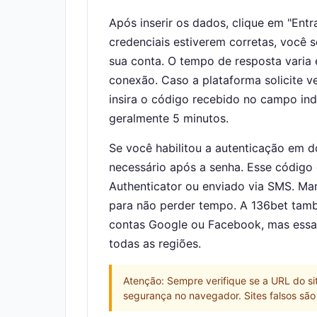
Após inserir os dados, clique em "Ent
credenciais estiverem corretas, você s
sua conta. O tempo de resposta varia
conexão. Caso a plataforma solicite ve
insira o código recebido no campo ind
geralmente 5 minutos.
Se você habilitou a autenticação em do
necessário após a senha. Esse código
Authenticator ou enviado via SMS. Man
para não perder tempo. A 136bet tamb
contas Google ou Facebook, mas essa 
todas as regiões.
Atenção: Sempre verifique se a URL do s
segurança no navegador. Sites falsos são