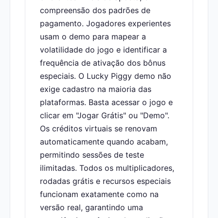
compreensão dos padrões de
pagamento. Jogadores experientes
usam o demo para mapear a
volatilidade do jogo e identificar a
frequência de ativação dos bônus
especiais. O Lucky Piggy demo não
exige cadastro na maioria das
plataformas. Basta acessar o jogo e
clicar em "Jogar Grátis" ou "Demo".
Os créditos virtuais se renovam
automaticamente quando acabam,
permitindo sessões de teste
ilimitadas. Todos os multiplicadores,
rodadas grátis e recursos especiais
funcionam exatamente como na
versão real, garantindo uma