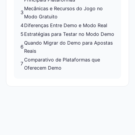
Mecânicas e Recursos do Jogo no
3
Modo Gratuito
4
Diferenças Entre Demo e Modo Real
5
Estratégias para Testar no Modo Demo
Quando Migrar do Demo para Apostas
6
Reais
Comparativo de Plataformas que
7
Oferecem Demo