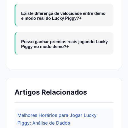
Existe diferença de velocidade entre demo
e modo real do Lucky Piggy?
+
Posso ganhar prêmios reais jogando Lucky
Piggy no modo demo?
+
Artigos Relacionados
Melhores Horários para Jogar Lucky
Piggy: Análise de Dados