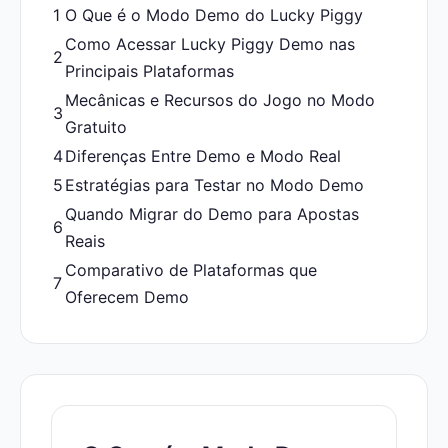
1
O Que é o Modo Demo do Lucky Piggy
Como Acessar Lucky Piggy Demo nas
2
Principais Plataformas
Mecânicas e Recursos do Jogo no Modo
3
Gratuito
4
Diferenças Entre Demo e Modo Real
5
Estratégias para Testar no Modo Demo
Quando Migrar do Demo para Apostas
6
Reais
Comparativo de Plataformas que
7
Oferecem Demo