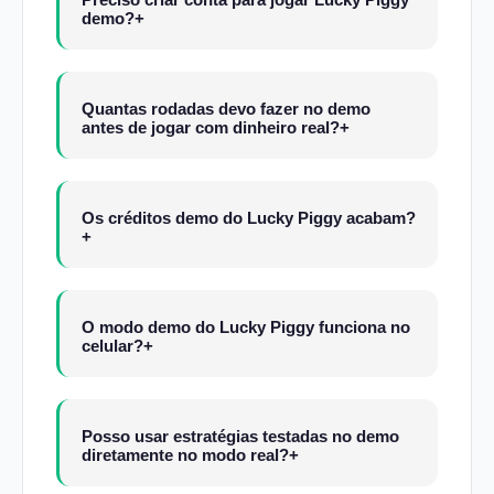
demo?
+
Quantas rodadas devo fazer no demo
antes de jogar com dinheiro real?
+
Os créditos demo do Lucky Piggy acabam?
+
O modo demo do Lucky Piggy funciona no
celular?
+
Posso usar estratégias testadas no demo
diretamente no modo real?
+