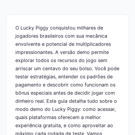
O Lucky Piggy conquistou milhares de
jogadores brasileiros com sua mecânica
envolvente e potencial de multiplicadores
impressionantes. A versão demo permite
explorar todos os recursos do jogo sem
arriscar um centavo do seu bolso. Você pode
testar estratégias, entender os padrões de
pagamento e descobrir como funcionam os
bônus especiais antes de decidir jogar com
dinheiro real. Este guia detalha tudo sobre o
modo demo do Lucky Piggy: como acessar,
quais plataformas oferecem a melhor
experiência gratuita, e como aproveitar ao
máximo cada rodada de teste. Vamos