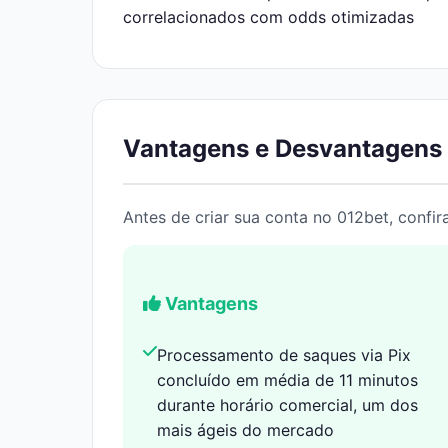
correlacionados com odds otimizadas
Vantagens e Desvantagens
Antes de criar sua conta no 012bet, confir
Vantagens
Processamento de saques via Pix
concluído em média de 11 minutos
durante horário comercial, um dos
mais ágeis do mercado