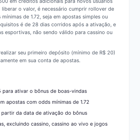
500 em créditos adicionais para novos usuários
liberar o valor, é necessário cumprir rollover de
mínimas de 1.72, seja em apostas simples ou
uisitos é de 28 dias corridos após a ativação, e
s esportivas, não sendo válido para cassino ou
realizar seu primeiro depósito (mínimo de R$ 20)
icamente em sua conta de apostas.
5 para ativar o bônus de boas-vindas
 em apostas com odds mínimas de 1.72
 partir da data de ativação do bônus
, excluindo cassino, cassino ao vivo e jogos