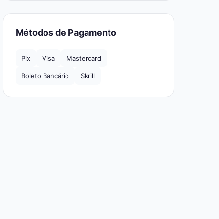
Métodos de Pagamento
Pix
Visa
Mastercard
Boleto Bancário
Skrill