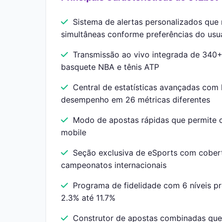
Sistema de alertas personalizados que
simultâneas conforme preferências do usu
Transmissão ao vivo integrada de 340+ 
basquete NBA e tênis ATP
Central de estatísticas avançadas com h
desempenho em 26 métricas diferentes
Modo de apostas rápidas que permite c
mobile
Seção exclusiva de eSports com cobert
campeonatos internacionais
Programa de fidelidade com 6 níveis p
2.3% até 11.7%
Construtor de apostas combinadas qu