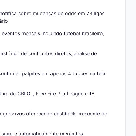
 notifica sobre mudanças de odds em 73 ligas
ário
eventos mensais incluindo futebol brasileiro,
istórico de confrontos diretos, análise de
onfirmar palpites em apenas 4 toques na tela
ura de CBLOL, Free Fire Pro League e 18
rogressivos oferecendo cashback crescente de
e sugere automaticamente mercados