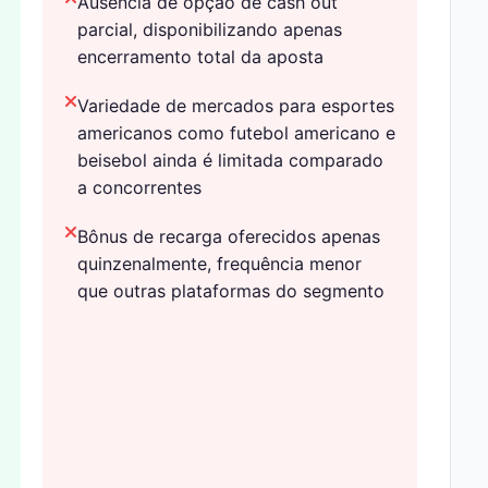
Ausência de opção de cash out
parcial, disponibilizando apenas
encerramento total da aposta
Variedade de mercados para esportes
americanos como futebol americano e
beisebol ainda é limitada comparado
a concorrentes
Bônus de recarga oferecidos apenas
quinzenalmente, frequência menor
que outras plataformas do segmento