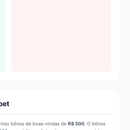
bet
eroso bônus de boas-vindas de
R$ 500
. O bônus