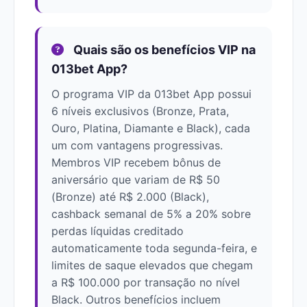
Quais são os benefícios VIP na
013bet App?
O programa VIP da 013bet App possui
6 níveis exclusivos (Bronze, Prata,
Ouro, Platina, Diamante e Black), cada
um com vantagens progressivas.
Membros VIP recebem bônus de
aniversário que variam de R$ 50
(Bronze) até R$ 2.000 (Black),
cashback semanal de 5% a 20% sobre
perdas líquidas creditado
automaticamente toda segunda-feira, e
limites de saque elevados que chegam
a R$ 100.000 por transação no nível
Black. Outros benefícios incluem