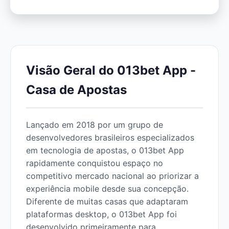
Visão Geral do 013bet App -
Casa de Apostas
Lançado em 2018 por um grupo de
desenvolvedores brasileiros especializados
em tecnologia de apostas, o 013bet App
rapidamente conquistou espaço no
competitivo mercado nacional ao priorizar a
experiência mobile desde sua concepção.
Diferente de muitas casas que adaptaram
plataformas desktop, o 013bet App foi
desenvolvido primeiramente para