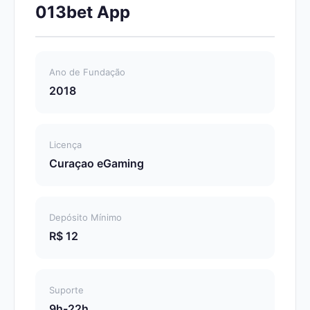
013bet App
Ano de Fundação
2018
Licença
Curaçao eGaming
Depósito Mínimo
R$ 12
Suporte
9h-22h