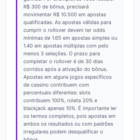
R$ 300 de bônus, precisará
movimentar R$ 10.500 em apostas
qualificadas. As apostas válidas para
cumprir o rollover devem ter odds
mínimas de 1.65 em apostas simples ou
1.40 em apostas múltiplas com pelo
menos 3 seleções. O prazo para
completar o rollover é de 30 dias
corridos após a ativação do bônus.
Apostas em alguns jogos específicos
de cassino contribuem com
percentuais diferentes: slots
contribuem 100%, roleta 20% e
blackjack apenas 10%. É importante ler
os termos completos, pois apostas em
ambos os resultados ou com padrões
irregulares podem desqualificar o
bônus.