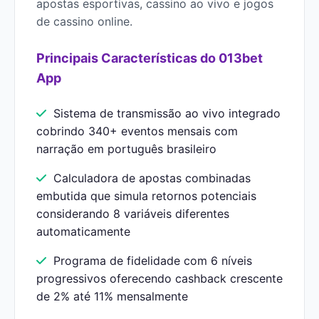
apostas esportivas, cassino ao vivo e jogos
de cassino online.
Principais Características do 013bet
App
Sistema de transmissão ao vivo integrado
cobrindo 340+ eventos mensais com
narração em português brasileiro
Calculadora de apostas combinadas
embutida que simula retornos potenciais
considerando 8 variáveis diferentes
automaticamente
Programa de fidelidade com 6 níveis
progressivos oferecendo cashback crescente
de 2% até 11% mensalmente