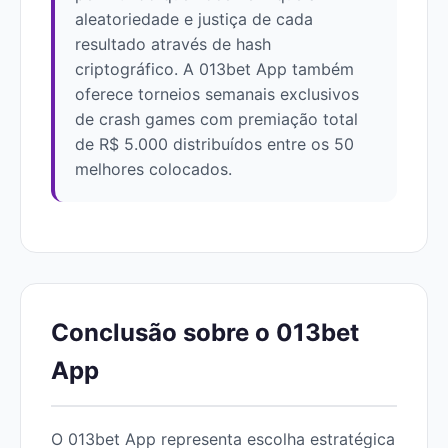
aleatoriedade e justiça de cada
resultado através de hash
criptográfico. A 013bet App também
oferece torneios semanais exclusivos
de crash games com premiação total
de R$ 5.000 distribuídos entre os 50
melhores colocados.
Conclusão sobre o 013bet
App
O 013bet App representa escolha estratégica