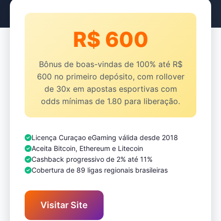
R$ 600
Bônus de boas-vindas de 100% até R$
600 no primeiro depósito, com rollover
de 30x em apostas esportivas com
odds mínimas de 1.80 para liberação.
Licença Curaçao eGaming válida desde 2018
Aceita Bitcoin, Ethereum e Litecoin
Cashback progressivo de 2% até 11%
Cobertura de 89 ligas regionais brasileiras
Visitar Site