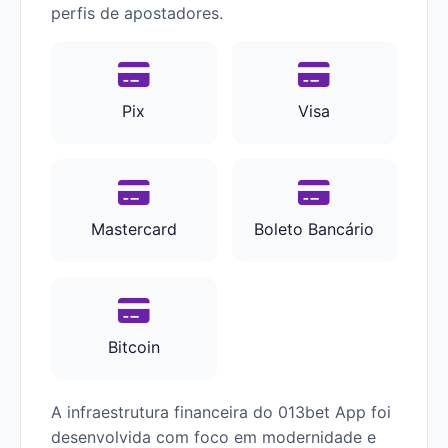
perfis de apostadores.
Pix
Visa
Mastercard
Boleto Bancário
Bitcoin
A infraestrutura financeira do 013bet App foi
desenvolvida com foco em modernidade e