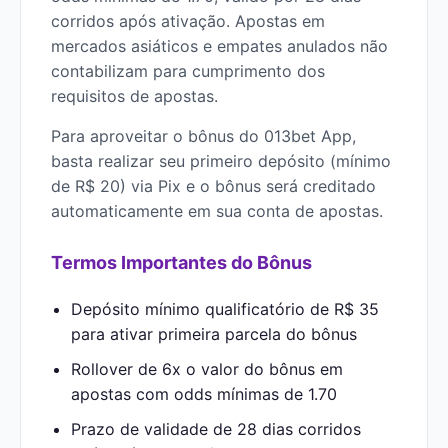
corridos após ativação. Apostas em
mercados asiáticos e empates anulados não
contabilizam para cumprimento dos
requisitos de apostas.
Para aproveitar o bônus do 013bet App,
basta realizar seu primeiro depósito (mínimo
de R$ 20) via Pix e o bônus será creditado
automaticamente em sua conta de apostas.
Termos Importantes do Bônus
Depósito mínimo qualificatório de R$ 35
para ativar primeira parcela do bônus
Rollover de 6x o valor do bônus em
apostas com odds mínimas de 1.70
Prazo de validade de 28 dias corridos