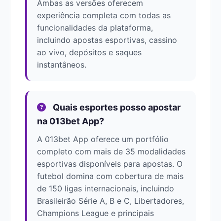
Ambas as versões oferecem
experiência completa com todas as
funcionalidades da plataforma,
incluindo apostas esportivas, cassino
ao vivo, depósitos e saques
instantâneos.
Quais esportes posso apostar
na 013bet App?
A 013bet App oferece um portfólio
completo com mais de 35 modalidades
esportivas disponíveis para apostas. O
futebol domina com cobertura de mais
de 150 ligas internacionais, incluindo
Brasileirão Série A, B e C, Libertadores,
Champions League e principais