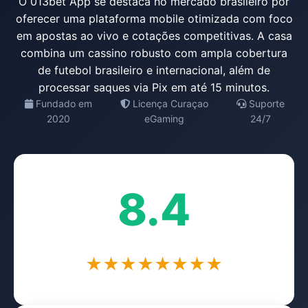
O 013bet App se destaca no mercado brasileiro por
oferecer uma plataforma mobile otimizada com foco
em apostas ao vivo e cotações competitivas. A casa
combina um cassino robusto com ampla cobertura
de futebol brasileiro e internacional, além de
processar saques via Pix em até 15 minutos.
Fundado em
Licença Curaçao
Suporte
2020
eGaming
24/7
8.4
★★★★★★★★