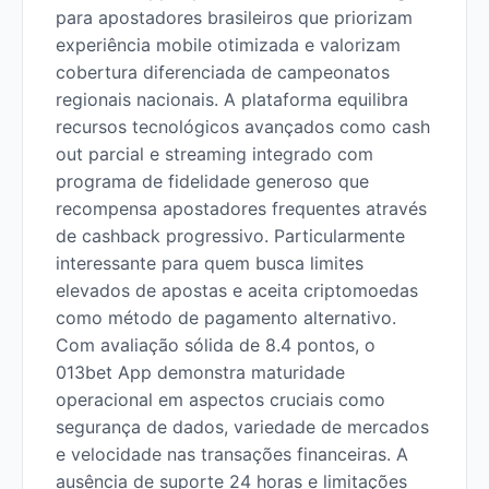
para apostadores brasileiros que priorizam
experiência mobile otimizada e valorizam
cobertura diferenciada de campeonatos
regionais nacionais. A plataforma equilibra
recursos tecnológicos avançados como cash
out parcial e streaming integrado com
programa de fidelidade generoso que
recompensa apostadores frequentes através
de cashback progressivo. Particularmente
interessante para quem busca limites
elevados de apostas e aceita criptomoedas
como método de pagamento alternativo.
Com avaliação sólida de 8.4 pontos, o
013bet App demonstra maturidade
operacional em aspectos cruciais como
segurança de dados, variedade de mercados
e velocidade nas transações financeiras. A
ausência de suporte 24 horas e limitações