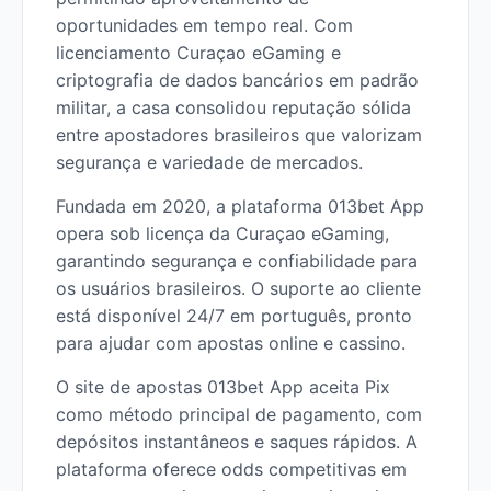
oportunidades em tempo real. Com
licenciamento Curaçao eGaming e
criptografia de dados bancários em padrão
militar, a casa consolidou reputação sólida
entre apostadores brasileiros que valorizam
segurança e variedade de mercados.
Fundada em 2020, a plataforma 013bet App
opera sob licença da Curaçao eGaming,
garantindo segurança e confiabilidade para
os usuários brasileiros. O suporte ao cliente
está disponível 24/7 em português, pronto
para ajudar com apostas online e cassino.
O site de apostas 013bet App aceita Pix
como método principal de pagamento, com
depósitos instantâneos e saques rápidos. A
plataforma oferece odds competitivas em