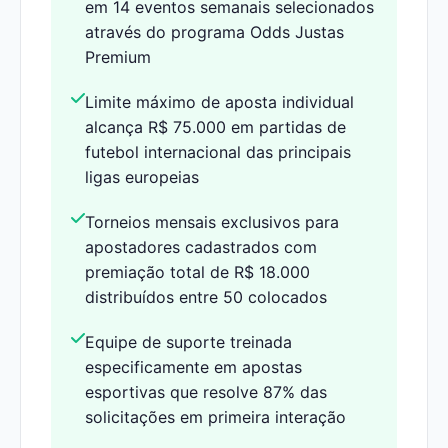
em 14 eventos semanais selecionados
através do programa Odds Justas
Premium
Limite máximo de aposta individual
alcança R$ 75.000 em partidas de
futebol internacional das principais
ligas europeias
Torneios mensais exclusivos para
apostadores cadastrados com
premiação total de R$ 18.000
distribuídos entre 50 colocados
Equipe de suporte treinada
especificamente em apostas
esportivas que resolve 87% das
solicitações em primeira interação