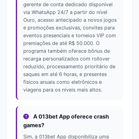
gerente de conta dedicado disponível
via WhatsApp 24/7 a partir do nível
Ouro, acesso antecipado a novos jogos
e promoções exclusivas, convites para
eventos presenciais e torneios VIP com
premiações de até R$ 50.000. O
programa também oferece bônus de
recarga personalizados com rollover
reduzido, processamento prioritário de
saques em até 6 horas, e presentes
físicos anuais como eletrônicos e
viagens para os níveis mais altos.
A 013bet App oferece crash
games?
Sim, a 013bet App disponibiliza uma