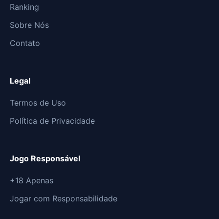
Ranking
Sobre Nós
Contato
Legal
Termos de Uso
Política de Privacidade
Jogo Responsável
+18 Apenas
Jogar com Responsabilidade