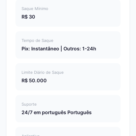
Saque Mínimo
R$ 30
Tempo de Saque
Pix: Instantâneo | Outros: 1-24h
Limite Diário de Saque
R$ 50.000
Suporte
24/7 em português Português