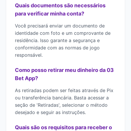
Quais documentos são necessários
para verificar minha conta?
Você precisará enviar um documento de
identidade com foto e um comprovante de
residência. Isso garante a segurança e
conformidade com as normas de jogo
responsável.
Como posso retirar meu dinheiro da 03
Bet App?
As retiradas podem ser feitas através de Pix
ou transferência bancária. Basta acessar a
seção de 'Retiradas', selecionar o método
desejado e seguir as instruções.
Quais são os requisitos para receber o