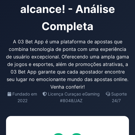
alcance! - Análise
Completa
A 03 Bet App é uma plataforma de apostas que
combina tecnologia de ponta com uma experiência
de usuário excepcional. Oferecendo uma ampla gama
de jogos e esportes, além de promoções atrativas, a
03 Bet App garante que cada apostador encontre
seu lugar no emocionante mundo das apostas online.
Venha conferir!
Fundado em
Licença Curaçao eGaming
Suporte
2022
#8048/JAZ
24/7