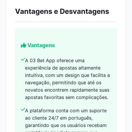
Vantagens e Desvantagens
Vantagens
A 03 Bet App oferece uma
experiência de apostas altamente
intuitiva, com um design que facilita a
navegação, permitindo que até os
novatos encontrem rapidamente suas
apostas favoritas sem complicações.
A plataforma conta com um suporte
ao cliente 24/7 em português,
garantindo que os usuários recebam