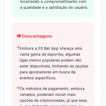
mostrando o comprometimento com
a qualidade e a satisfação do usuário.
Desvantagens
Embora a 03 Bet App ofereça uma
vasta gama de esportes, algumas
ligas menos populares podem não
estar disponíveis, limitando as opções
para apostadores em busca de
eventos específicos.
Os métodos de pagamento, embora
variados, poderiam incluir mais
opções de criptomoedas, já que essa