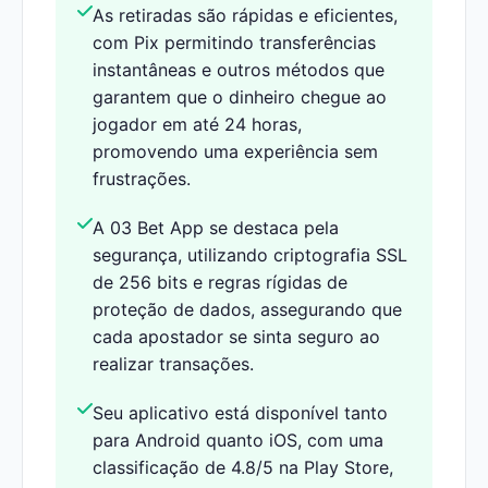
As retiradas são rápidas e eficientes,
com Pix permitindo transferências
instantâneas e outros métodos que
garantem que o dinheiro chegue ao
jogador em até 24 horas,
promovendo uma experiência sem
frustrações.
A 03 Bet App se destaca pela
segurança, utilizando criptografia SSL
de 256 bits e regras rígidas de
proteção de dados, assegurando que
cada apostador se sinta seguro ao
realizar transações.
Seu aplicativo está disponível tanto
para Android quanto iOS, com uma
classificação de 4.8/5 na Play Store,