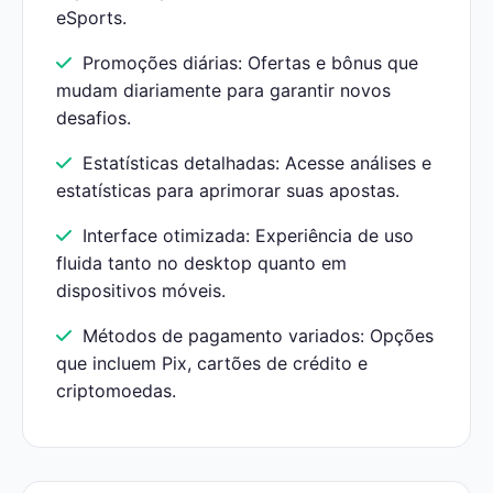
eSports.
Promoções diárias: Ofertas e bônus que
mudam diariamente para garantir novos
desafios.
Estatísticas detalhadas: Acesse análises e
estatísticas para aprimorar suas apostas.
Interface otimizada: Experiência de uso
fluida tanto no desktop quanto em
dispositivos móveis.
Métodos de pagamento variados: Opções
que incluem Pix, cartões de crédito e
criptomoedas.