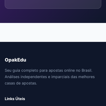
OpakEdu
Seu guia completo para apostas online no Brasil.
Análises independentes e imparciais das melhores
casas de apostas.
Links Úteis