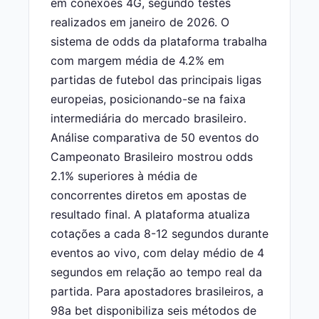
em conexões 4G, segundo testes
realizados em janeiro de 2026. O
sistema de odds da plataforma trabalha
com margem média de 4.2% em
partidas de futebol das principais ligas
europeias, posicionando-se na faixa
intermediária do mercado brasileiro.
Análise comparativa de 50 eventos do
Campeonato Brasileiro mostrou odds
2.1% superiores à média de
concorrentes diretos em apostas de
resultado final. A plataforma atualiza
cotações a cada 8-12 segundos durante
eventos ao vivo, com delay médio de 4
segundos em relação ao tempo real da
partida. Para apostadores brasileiros, a
98a bet disponibiliza seis métodos de