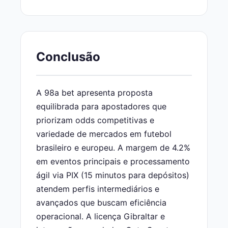
Conclusão
A 98a bet apresenta proposta
equilibrada para apostadores que
priorizam odds competitivas e
variedade de mercados em futebol
brasileiro e europeu. A margem de 4.2%
em eventos principais e processamento
ágil via PIX (15 minutos para depósitos)
atendem perfis intermediários e
avançados que buscam eficiência
operacional. A licença Gibraltar e