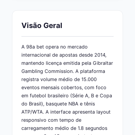
Visão Geral
A 98a bet opera no mercado
internacional de apostas desde 2014,
mantendo licença emitida pela Gibraltar
Gambling Commission. A plataforma
registra volume médio de 15.000
eventos mensais cobertos, com foco
em futebol brasileiro (Série A, B e Copa
do Brasil), basquete NBA e tênis
ATP/WTA. A interface apresenta layout
responsivo com tempo de
carregamento médio de 1.8 segundos