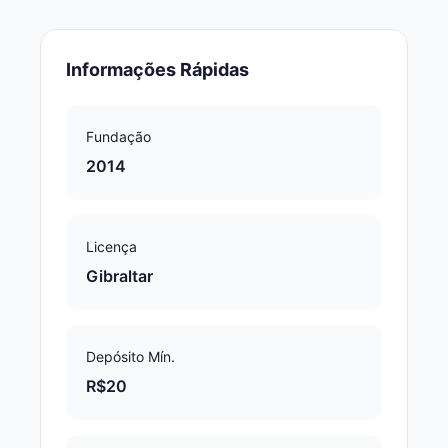
Informações Rápidas
Fundação
2014
Licença
Gibraltar
Depósito Mín.
R$20