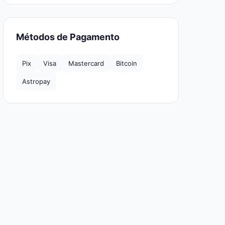
Métodos de Pagamento
Pix
Visa
Mastercard
Bitcoin
Astropay