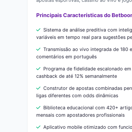
apostas esportivas, cassino ao vivo e jogo
Principais Características do Betboo
Sistema de análise preditiva com inteli
variáveis em tempo real para sugestões p
Transmissão ao vivo integrada de 180 
comentários em português
Programa de fidelidade escalonado em 
cashback de até 12% semanalmente
Construtor de apostas combinadas per
ligas diferentes com odds dinâmicas
Biblioteca educacional com 420+ artigo
mensais com apostadores profissionais
Aplicativo mobile otimizado com funci