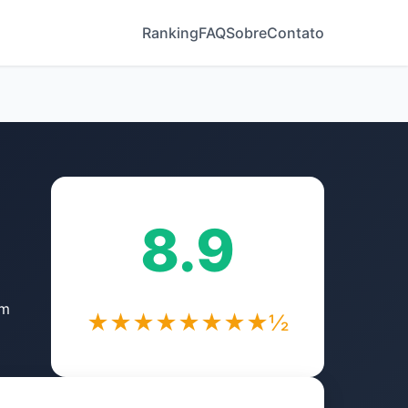
Ranking
FAQ
Sobre
Contato
8.9
ém
★★★★★★★★½