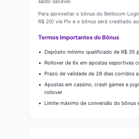
saldo sacável.
Para aproveitar o bônus do Betboom Login,
R$ 20) via Pix e o bônus será creditado 
Termos Importantes do Bônus
Depósito mínimo qualificado de R$ 35 
Rollover de 6x em apostas esportivas 
Prazo de validade de 28 dias corridos 
Apostas em cassino, crash games e jo
rollover
Limite máximo de conversão do bônus e