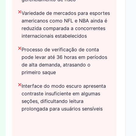
Variedade de mercados para esportes
americanos como NFL e NBA ainda é
reduzida comparada a concorrentes
internacionais estabelecidos
Processo de verificação de conta
pode levar até 36 horas em períodos
de alta demanda, atrasando o
primeiro saque
Interface do modo escuro apresenta
contraste insuficiente em algumas
seções, dificultando leitura
prolongada para usuários sensíveis