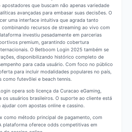
o apostadores que buscam não apenas variedade
líticas avançadas para embasar suas decisões. O
er uma interface intuitiva que agrada tanto
s, combinando recursos de streaming ao vivo com
plataforma investiu pesadamente em parcerias
portivos premium, garantindo cobertura
nternacionais. O Betboom Login 2025 também se
rações, disponibilizando histórico completo de
esempenho para cada usuário. Com foco no público
oferta para incluir modalidades populares no país,
 como futevôlei e beach tennis.
ogin opera sob licença da Curacao eGaming,
 os usuários brasileiros. O suporte ao cliente está
 ajudar com apostas online e cassino.
Pix como método principal de pagamento, com
 A plataforma oferece odds competitivas em