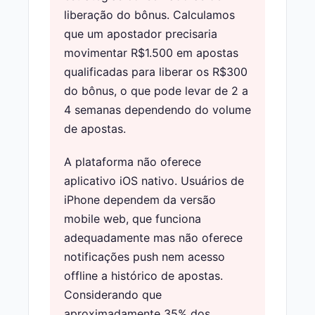
liberação do bônus. Calculamos
que um apostador precisaria
movimentar R$1.500 em apostas
qualificadas para liberar os R$300
do bônus, o que pode levar de 2 a
4 semanas dependendo do volume
de apostas.
A plataforma não oferece
aplicativo iOS nativo. Usuários de
iPhone dependem da versão
mobile web, que funciona
adequadamente mas não oferece
notificações push nem acesso
offline a histórico de apostas.
Considerando que
aproximadamente 35% dos