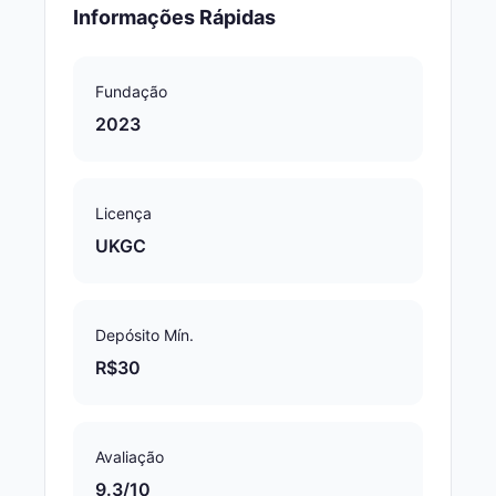
Informações Rápidas
Fundação
2023
Licença
UKGC
Depósito Mín.
R$30
Avaliação
9.3/10