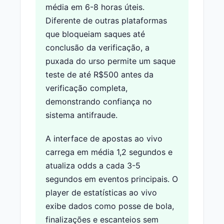
média em 6-8 horas úteis.
Diferente de outras plataformas
que bloqueiam saques até
conclusão da verificação, a
puxada do urso permite um saque
teste de até R$500 antes da
verificação completa,
demonstrando confiança no
sistema antifraude.
A interface de apostas ao vivo
carrega em média 1,2 segundos e
atualiza odds a cada 3-5
segundos em eventos principais. O
player de estatísticas ao vivo
exibe dados como posse de bola,
finalizações e escanteios sem