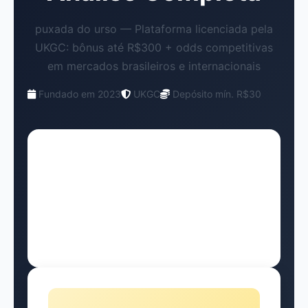
puxada do urso — Plataforma licenciada pela
UKGC: bônus até R$300 + odds competitivas
em mercados brasileiros e internacionais
Fundado em 2023
UKGC
Depósito mín. R$30
9.3
★★★★½