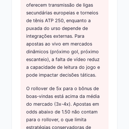
oferecem transmissão de ligas
secundárias europeias e torneios
de tênis ATP 250, enquanto a
puxada do urso depende de
integrações externas. Para
apostas ao vivo em mercados
dinâmicos (próximo gol, próximo
escanteio), a falta de vídeo reduz
a capacidade de leitura do jogo e
pode impactar decisões táticas.
O rollover de 5x para o bônus de
boas-vindas está acima da média
do mercado (3x-4x). Apostas em
odds abaixo de 1.50 não contam
para o rollover, o que limita
estratégias conservadoras de