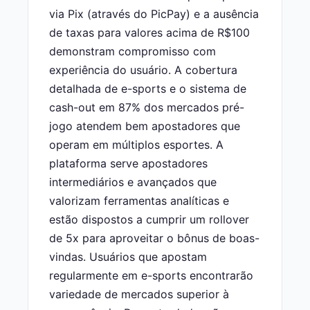
via Pix (através do PicPay) e a ausência
de taxas para valores acima de R$100
demonstram compromisso com
experiência do usuário. A cobertura
detalhada de e-sports e o sistema de
cash-out em 87% dos mercados pré-
jogo atendem bem apostadores que
operam em múltiplos esportes. A
plataforma serve apostadores
intermediários e avançados que
valorizam ferramentas analíticas e
estão dispostos a cumprir um rollover
de 5x para aproveitar o bônus de boas-
vindas. Usuários que apostam
regularmente em e-sports encontrarão
variedade de mercados superior à