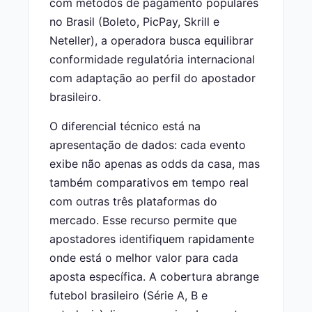
com métodos de pagamento populares
no Brasil (Boleto, PicPay, Skrill e
Neteller), a operadora busca equilibrar
conformidade regulatória internacional
com adaptação ao perfil do apostador
brasileiro.
O diferencial técnico está na
apresentação de dados: cada evento
exibe não apenas as odds da casa, mas
também comparativos em tempo real
com outras três plataformas do
mercado. Esse recurso permite que
apostadores identifiquem rapidamente
onde está o melhor valor para cada
aposta específica. A cobertura abrange
futebol brasileiro (Série A, B e