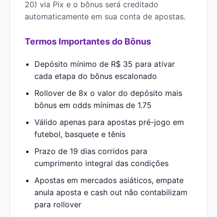
20) via Pix e o bônus será creditado
automaticamente em sua conta de apostas.
Termos Importantes do Bônus
Depósito mínimo de R$ 35 para ativar
cada etapa do bônus escalonado
Rollover de 8x o valor do depósito mais
bônus em odds mínimas de 1.75
Válido apenas para apostas pré-jogo em
futebol, basquete e tênis
Prazo de 19 dias corridos para
cumprimento integral das condições
Apostas em mercados asiáticos, empate
anula aposta e cash out não contabilizam
para rollover