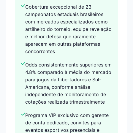
Cobertura excepcional de 23
campeonatos estaduais brasileiros
com mercados especializados como
artilheiro do torneio, equipe revelação
e melhor defesa que raramente
aparecem em outras plataformas
concorrentes
Odds consistentemente superiores em
4.8% comparado à média do mercado
para jogos da Libertadores e Sul-
Americana, conforme análise
independente de monitoramento de
cotações realizada trimestralmente
Programa VIP exclusivo com gerente
de conta dedicado, convites para
eventos esportivos presenciais e