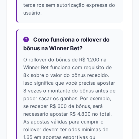
terceiros sem autorização expressa do
usuário.
Como funciona o rollover do
bônus na Winner Bet?
O rollover do bônus de R$ 1.200 na
Winner Bet funciona com requisito de
8x sobre o valor do bônus recebido.
Isso significa que você precisa apostar
8 vezes o montante do bônus antes de
poder sacar os ganhos. Por exemplo,
se receber R$ 600 de bônus, será
necessário apostar R$ 4.800 no total.
As apostas válidas para cumprir o
rollover devem ter odds mínimas de
1.65 em apostas esportivas ou