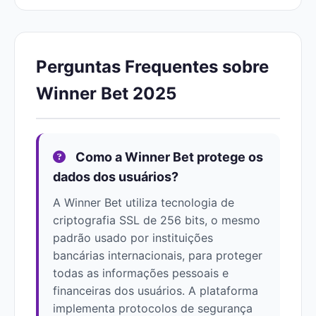
Perguntas Frequentes sobre
Winner Bet 2025
Como a Winner Bet protege os
dados dos usuários?
A Winner Bet utiliza tecnologia de
criptografia SSL de 256 bits, o mesmo
padrão usado por instituições
bancárias internacionais, para proteger
todas as informações pessoais e
financeiras dos usuários. A plataforma
implementa protocolos de segurança