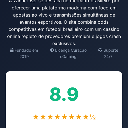
A Winner Bet se destaca no mercado brasileiro por
oferecer uma plataforma moderna com foco em
apostas ao vivo e transmissões simultâneas de
eventos esportivos. O site combina odds
competitivas em futebol brasileiro com um cassino
online repleto de provedores premium e jogos crash
exclusivos.
Fundado em
Licença Curaçao
Suporte
2019
eGaming
24/7
8.9
★★★★★★★★½