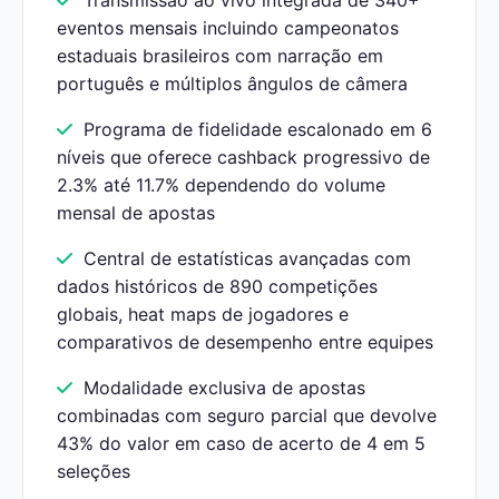
Transmissão ao vivo integrada de 340+
eventos mensais incluindo campeonatos
estaduais brasileiros com narração em
português e múltiplos ângulos de câmera
Programa de fidelidade escalonado em 6
níveis que oferece cashback progressivo de
2.3% até 11.7% dependendo do volume
mensal de apostas
Central de estatísticas avançadas com
dados históricos de 890 competições
globais, heat maps de jogadores e
comparativos de desempenho entre equipes
Modalidade exclusiva de apostas
combinadas com seguro parcial que devolve
43% do valor em caso de acerto de 4 em 5
seleções