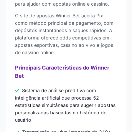
para ajudar com apostas online e cassino.
O site de apostas Winner Bet aceita Pix
como método principal de pagamento, com
depósitos instantâneos e saques rápidos. A
plataforma oferece odds competitivas em
apostas esportivas, cassino ao vivo e jogos
de cassino online.
Principais Características do Winner
Bet
Sistema de análise preditiva com
inteligência artificial que processa 52
estatísticas simultâneas para sugerir apostas
personalizadas baseadas no histórico do
usuário