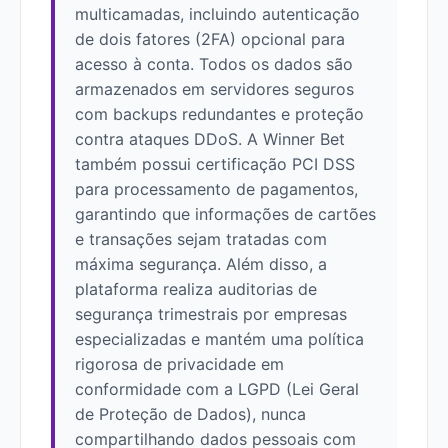
multicamadas, incluindo autenticação
de dois fatores (2FA) opcional para
acesso à conta. Todos os dados são
armazenados em servidores seguros
com backups redundantes e proteção
contra ataques DDoS. A Winner Bet
também possui certificação PCI DSS
para processamento de pagamentos,
garantindo que informações de cartões
e transações sejam tratadas com
máxima segurança. Além disso, a
plataforma realiza auditorias de
segurança trimestrais por empresas
especializadas e mantém uma política
rigorosa de privacidade em
conformidade com a LGPD (Lei Geral
de Proteção de Dados), nunca
compartilhando dados pessoais com