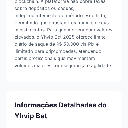
blockchain. A plataforma não cobra taxas
sobre depósitos ou saques,
independentemente do método escolhido,
permitindo que apostadores otimizem seus
investimentos. Para quem opera com valores
elevados, o Yhvip Bet 2025 oferece limite
diário de saque de R$ 50.000 via Pix e
ilimitado para criptomoedas, atendendo
perfis profissionais que movimentam
volumes maiores com segurança e agilidade.
Informações Detalhadas do
Yhvip Bet