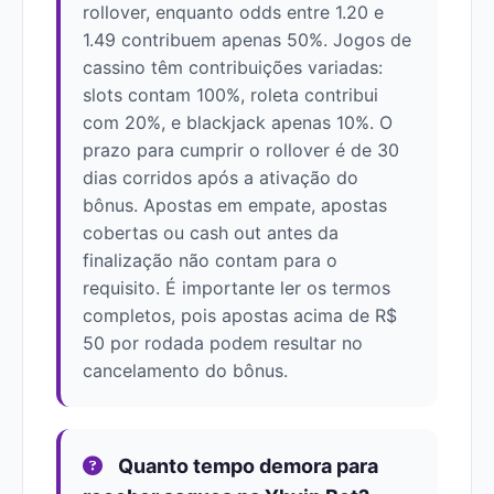
rollover, enquanto odds entre 1.20 e
1.49 contribuem apenas 50%. Jogos de
cassino têm contribuições variadas:
slots contam 100%, roleta contribui
com 20%, e blackjack apenas 10%. O
prazo para cumprir o rollover é de 30
dias corridos após a ativação do
bônus. Apostas em empate, apostas
cobertas ou cash out antes da
finalização não contam para o
requisito. É importante ler os termos
completos, pois apostas acima de R$
50 por rodada podem resultar no
cancelamento do bônus.
Quanto tempo demora para