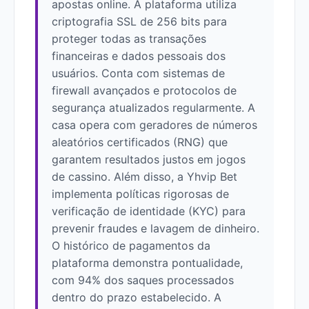
apostas online. A plataforma utiliza
criptografia SSL de 256 bits para
proteger todas as transações
financeiras e dados pessoais dos
usuários. Conta com sistemas de
firewall avançados e protocolos de
segurança atualizados regularmente. A
casa opera com geradores de números
aleatórios certificados (RNG) que
garantem resultados justos em jogos
de cassino. Além disso, a Yhvip Bet
implementa políticas rigorosas de
verificação de identidade (KYC) para
prevenir fraudes e lavagem de dinheiro.
O histórico de pagamentos da
plataforma demonstra pontualidade,
com 94% dos saques processados
dentro do prazo estabelecido. A