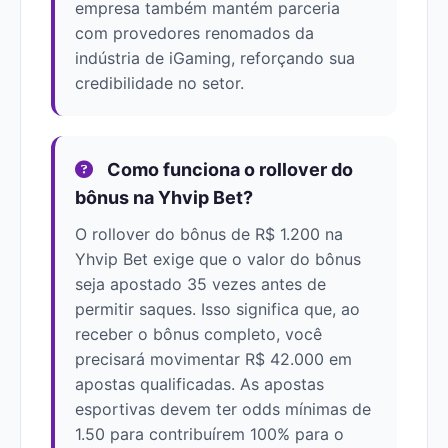
empresa também mantém parceria
com provedores renomados da
indústria de iGaming, reforçando sua
credibilidade no setor.
Como funciona o rollover do
bônus na Yhvip Bet?
O rollover do bônus de R$ 1.200 na
Yhvip Bet exige que o valor do bônus
seja apostado 35 vezes antes de
permitir saques. Isso significa que, ao
receber o bônus completo, você
precisará movimentar R$ 42.000 em
apostas qualificadas. As apostas
esportivas devem ter odds mínimas de
1.50 para contribuírem 100% para o