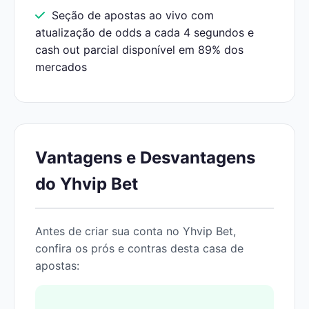
Seção de apostas ao vivo com
atualização de odds a cada 4 segundos e
cash out parcial disponível em 89% dos
mercados
Vantagens e Desvantagens
do Yhvip Bet
Antes de criar sua conta no Yhvip Bet,
confira os prós e contras desta casa de
apostas: