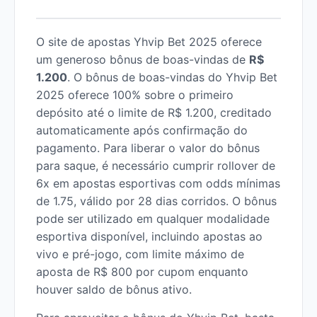
O site de apostas Yhvip Bet 2025 oferece
um generoso bônus de boas-vindas de
R$
1.200
. O bônus de boas-vindas do Yhvip Bet
2025 oferece 100% sobre o primeiro
depósito até o limite de R$ 1.200, creditado
automaticamente após confirmação do
pagamento. Para liberar o valor do bônus
para saque, é necessário cumprir rollover de
6x em apostas esportivas com odds mínimas
de 1.75, válido por 28 dias corridos. O bônus
pode ser utilizado em qualquer modalidade
esportiva disponível, incluindo apostas ao
vivo e pré-jogo, com limite máximo de
aposta de R$ 800 por cupom enquanto
houver saldo de bônus ativo.