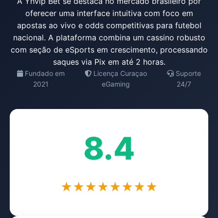
A Yhvip Bet se destaca no mercado brasileiro por
oferecer uma interface intuitiva com foco em
apostas ao vivo e odds competitivas para futebol
nacional. A plataforma combina um cassino robusto
com seção de eSports em crescimento, processando
saques via Pix em até 2 horas.
Fundado em
Licença Curaçao
Suporte
2021
eGaming
24/7
8.4
★★★★★★★★