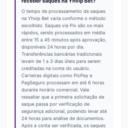
receber saques na Yhvip Bet?
O tempo de processamento de saques
na Yhvip Bet varia conforme o método
escolhido. Saques via Pix são os mais
rápidos, sendo processados em média
entre 15 a 45 minutos após aprovação,
disponíveis 24 horas por dia.
Transferências bancárias tradicionais
levam de 1 a 3 dias úteis para serem
creditadas na conta do usuário.
Carteiras digitais como PicPay e
PagSeguro processam em até 6 horas
durante horário comercial. Vale
ressaltar que a primeira solicitação de
saque passa por verificação de
segurança adicional, podendo levar até
24 horas para análise de documentos.
Após a conta ser verificada, os saques