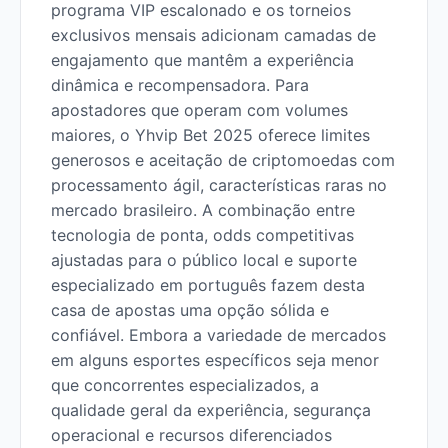
programa VIP escalonado e os torneios
exclusivos mensais adicionam camadas de
engajamento que mantêm a experiência
dinâmica e recompensadora. Para
apostadores que operam com volumes
maiores, o Yhvip Bet 2025 oferece limites
generosos e aceitação de criptomoedas com
processamento ágil, características raras no
mercado brasileiro. A combinação entre
tecnologia de ponta, odds competitivas
ajustadas para o público local e suporte
especializado em português fazem desta
casa de apostas uma opção sólida e
confiável. Embora a variedade de mercados
em alguns esportes específicos seja menor
que concorrentes especializados, a
qualidade geral da experiência, segurança
operacional e recursos diferenciados