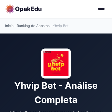
OpakEdu
Início
›
Ranking de Apostas
›
Yhvip Bet
Yhvip Bet - Análise
Completa