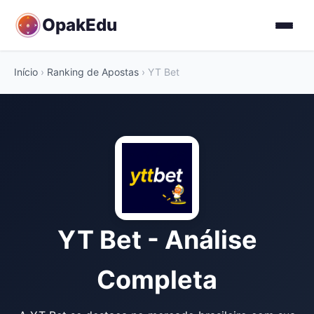
OpakEdu
Início
›
Ranking de Apostas
›
YT Bet
YT Bet - Análise
Completa