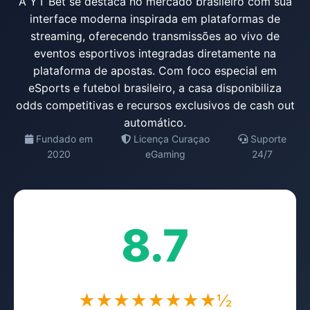
A YT Bet se destaca no mercado brasileiro com sua
interface moderna inspirada em plataformas de
streaming, oferecendo transmissões ao vivo de
eventos esportivos integradas diretamente na
plataforma de apostas. Com foco especial em
eSports e futebol brasileiro, a casa disponibiliza
odds competitivas e recursos exclusivos de cash out
automático.
Fundado em
Licença Curaçao
Suporte
2020
eGaming
24/7
8.7
★★★★★★★★½