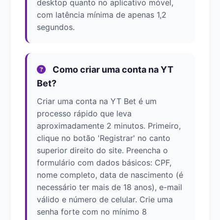
desktop quanto no aplicativo móvel,
com latência mínima de apenas 1,2
segundos.
Como criar uma conta na YT
Bet?
Criar uma conta na YT Bet é um
processo rápido que leva
aproximadamente 2 minutos. Primeiro,
clique no botão 'Registrar' no canto
superior direito do site. Preencha o
formulário com dados básicos: CPF,
nome completo, data de nascimento (é
necessário ter mais de 18 anos), e-mail
válido e número de celular. Crie uma
senha forte com no mínimo 8