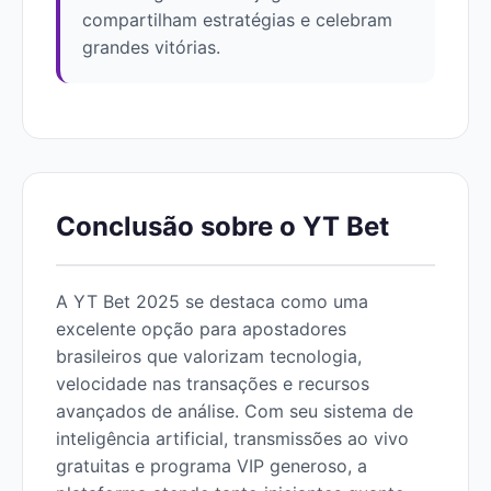
compartilham estratégias e celebram
grandes vitórias.
Conclusão sobre o YT Bet
A YT Bet 2025 se destaca como uma
excelente opção para apostadores
brasileiros que valorizam tecnologia,
velocidade nas transações e recursos
avançados de análise. Com seu sistema de
inteligência artificial, transmissões ao vivo
gratuitas e programa VIP generoso, a