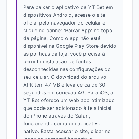
Para baixar o aplicativo da YT Bet em
dispositivos Android, acesse o site
oficial pelo navegador do celular e
clique no banner 'Baixar App' no topo
da página. Como o app não está
disponível na Google Play Store devido
às políticas da loja, você precisará
permitir instalação de fontes
desconhecidas nas configurações do
seu celular. O download do arquivo
APK tem 47 MB e leva cerca de 30
segundos em conexão 4G. Para iOS, a
YT Bet oferece um web app otimizado
que pode ser adicionado à tela inicial
do iPhone através do Safari,
funcionando como um aplicativo
nativo. Basta acessar o site, clicar no