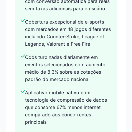
com conversão automática para reais
sem taxas adicionais para o usuário
Cobertura excepcional de e-sports
com mercados em 18 jogos diferentes
incluindo Counter-Strike, League of
Legends, Valorant e Free Fire
Odds turbinadas diariamente em
eventos selecionados com aumento
médio de 8,3% sobre as cotações
padrão do mercado nacional
Aplicativo mobile nativo com
tecnologia de compressão de dados
que consome 67% menos internet
comparado aos concorrentes
principais