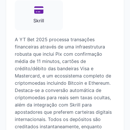
Skrill
A YT Bet 2025 processa transações
financeiras através de uma infraestrutura
robusta que inclui Pix com confirmação
média de 11 minutos, cartões de
crédito/débito das bandeiras Visa e
Mastercard, e um ecossistema completo de
criptomoedas incluindo Bitcoin e Ethereum.
Destaca-se a conversão automática de
criptomoedas para reais sem taxas ocultas,
além da integração com Skrill para
apostadores que preferem carteiras digitais
internacionais. Todos os depósitos são
creditados instantaneamente, enquanto