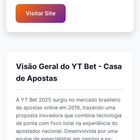
Visitar Site
Visão Geral do YT Bet - Casa
de Apostas
A YT Bet 2025 surgiu no mercado brasileiro
de apostas online em 2019, trazendo uma
proposta inovadora que combina tecnologia
de ponta com foco total na experiência do
apostador nacional. Desenvolvida por uma
equipe de especialistas em gaming e ex-