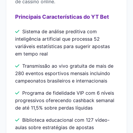
de cassino online.
Principais Características do YT Bet
Sistema de análise preditiva com
inteligência artificial que processa 52
variáveis estatísticas para sugerir apostas
em tempo real
Transmissão ao vivo gratuita de mais de
280 eventos esportivos mensais incluindo
campeonatos brasileiros e internacionais
Programa de fidelidade VIP com 6 níveis
progressivos oferecendo cashback semanal
de até 11,5% sobre perdas líquidas
Biblioteca educacional com 127 vídeo-
aulas sobre estratégias de apostas