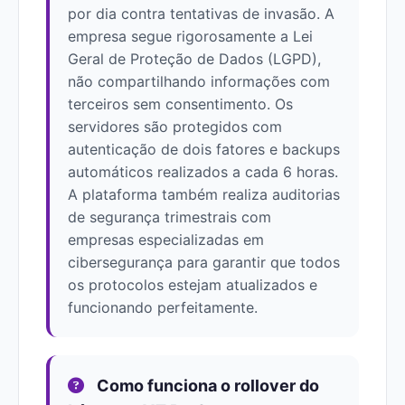
por dia contra tentativas de invasão. A
empresa segue rigorosamente a Lei
Geral de Proteção de Dados (LGPD),
não compartilhando informações com
terceiros sem consentimento. Os
servidores são protegidos com
autenticação de dois fatores e backups
automáticos realizados a cada 6 horas.
A plataforma também realiza auditorias
de segurança trimestrais com
empresas especializadas em
cibersegurança para garantir que todos
os protocolos estejam atualizados e
funcionando perfeitamente.
Como funciona o rollover do