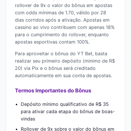
rollover de 9x o valor do bônus em apostas
com odds mínimas de 1.70, válido por 28
dias corridos após a ativação. Apostas em
cassino ao vivo contribuem com apenas 18%
para o cumprimento do rollover, enquanto
apostas esportivas contam 100%.
Para aproveitar o bônus do YT Bet, basta
realizar seu primeiro depósito (mínimo de R$
20) via Pix e o bônus será creditado
automaticamente em sua conta de apostas.
Termos Importantes do Bônus
Depósito mínimo qualificativo de R$ 35
para ativar cada etapa do bônus de boas-
vindas
Rollover de 9x sobre o valor do bônus em