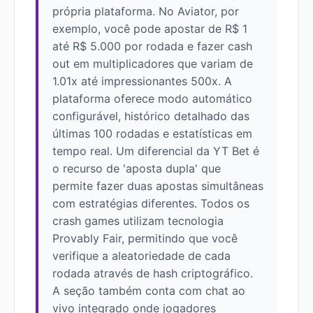
própria plataforma. No Aviator, por
exemplo, você pode apostar de R$ 1
até R$ 5.000 por rodada e fazer cash
out em multiplicadores que variam de
1.01x até impressionantes 500x. A
plataforma oferece modo automático
configurável, histórico detalhado das
últimas 100 rodadas e estatísticas em
tempo real. Um diferencial da YT Bet é
o recurso de 'aposta dupla' que
permite fazer duas apostas simultâneas
com estratégias diferentes. Todos os
crash games utilizam tecnologia
Provably Fair, permitindo que você
verifique a aleatoriedade de cada
rodada através de hash criptográfico.
A seção também conta com chat ao
vivo integrado onde jogadores