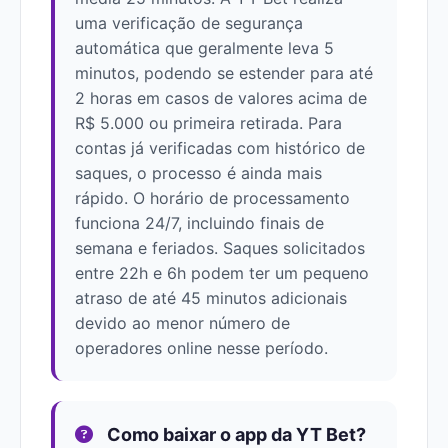
uma verificação de segurança
automática que geralmente leva 5
minutos, podendo se estender para até
2 horas em casos de valores acima de
R$ 5.000 ou primeira retirada. Para
contas já verificadas com histórico de
saques, o processo é ainda mais
rápido. O horário de processamento
funciona 24/7, incluindo finais de
semana e feriados. Saques solicitados
entre 22h e 6h podem ter um pequeno
atraso de até 45 minutos adicionais
devido ao menor número de
operadores online nesse período.
Como baixar o app da YT Bet?