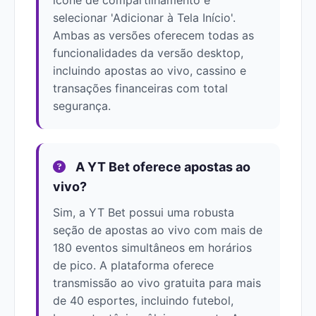
ícone de compartilhamento e
selecionar 'Adicionar à Tela Início'.
Ambas as versões oferecem todas as
funcionalidades da versão desktop,
incluindo apostas ao vivo, cassino e
transações financeiras com total
segurança.
A YT Bet oferece apostas ao
vivo?
Sim, a YT Bet possui uma robusta
seção de apostas ao vivo com mais de
180 eventos simultâneos em horários
de pico. A plataforma oferece
transmissão ao vivo gratuita para mais
de 40 esportes, incluindo futebol,