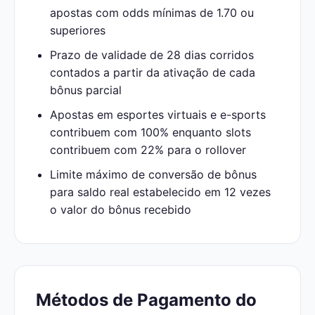
apostas com odds mínimas de 1.70 ou
superiores
Prazo de validade de 28 dias corridos
contados a partir da ativação de cada
bônus parcial
Apostas em esportes virtuais e e-sports
contribuem com 100% enquanto slots
contribuem com 22% para o rollover
Limite máximo de conversão de bônus
para saldo real estabelecido em 12 vezes
o valor do bônus recebido
Métodos de Pagamento do