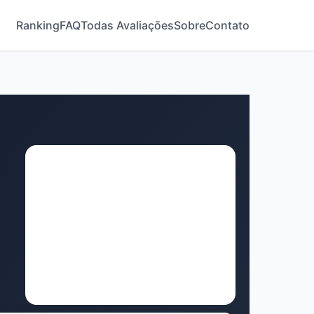
Ranking
FAQ
Todas Avaliações
Sobre
Contato
8.2
★★★★☆