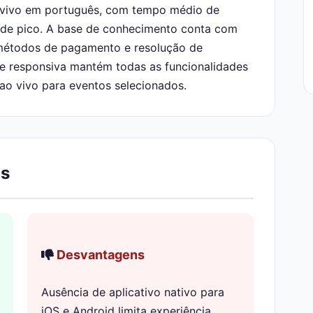
ao vivo em português, com tempo médio de
s de pico. A base de conhecimento conta com
 métodos de pagamento e resolução de
le responsiva mantém todas as funcionalidades
 ao vivo para eventos selecionados.
ns
Desvantagens
Ausência de aplicativo nativo para
iOS e Android limita experiência