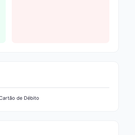
 Cartão de Débito