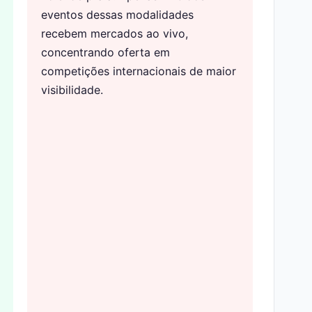
eventos dessas modalidades
recebem mercados ao vivo,
concentrando oferta em
competições internacionais de maior
visibilidade.