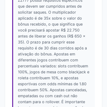
Zz777 possui requisitos específicos
que devem ser cumpridos antes de
solicitar saques. O multiplicador
aplicado é de 35x sobre o valor do
bônus recebido, o que significa que
você precisará apostar R$ 22.750
antes de liberar os ganhos (R$ 650 ×
35). O prazo para cumprir esse
requisito é de 30 dias corridos após a
ativação do bônus. Apostas em
diferentes jogos contribuem com
percentuais variados: slots contribuem
100%, jogos de mesa como blackjack e
roleta contribuem 10%, e apostas
esportivas com odds mínimas de 1.80
contribuem 50%. Apostas canceladas,
empatadas ou com cash out não
contam para o rollover. É importante