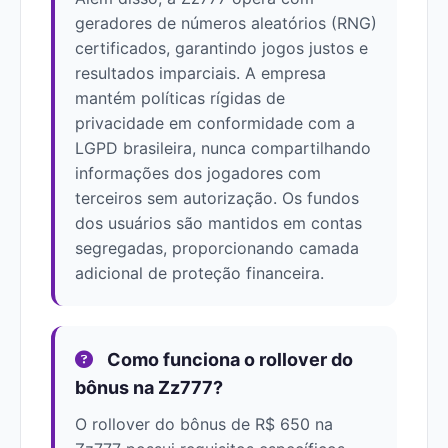
geradores de números aleatórios (RNG)
certificados, garantindo jogos justos e
resultados imparciais. A empresa
mantém políticas rígidas de
privacidade em conformidade com a
LGPD brasileira, nunca compartilhando
informações dos jogadores com
terceiros sem autorização. Os fundos
dos usuários são mantidos em contas
segregadas, proporcionando camada
adicional de proteção financeira.
Como funciona o rollover do
bônus na Zz777?
O rollover do bônus de R$ 650 na