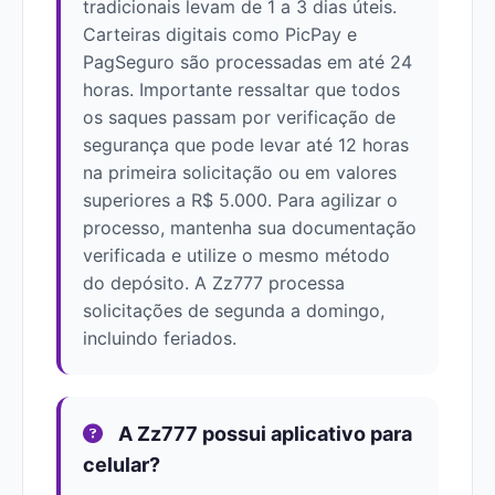
tradicionais levam de 1 a 3 dias úteis.
Carteiras digitais como PicPay e
PagSeguro são processadas em até 24
horas. Importante ressaltar que todos
os saques passam por verificação de
segurança que pode levar até 12 horas
na primeira solicitação ou em valores
superiores a R$ 5.000. Para agilizar o
processo, mantenha sua documentação
verificada e utilize o mesmo método
do depósito. A Zz777 processa
solicitações de segunda a domingo,
incluindo feriados.
A Zz777 possui aplicativo para
celular?