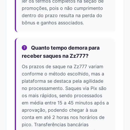
ler os termos completos na seção de
promoções, pois o não cumprimento
dentro do prazo resulta na perda do
bônus e ganhos associados.
Quanto tempo demora para
receber saques na Zz777?
Os prazos de saque na Zz777 variam
conforme o método escolhido, mas a
plataforma se destaca pela agilidade
no processamento. Saques via Pix são
os mais rápidos, sendo processados
em média entre 15 a 45 minutos após a
aprovação, podendo chegar à sua
conta em até 2 horas nos horários de
pico. Transferências bancárias