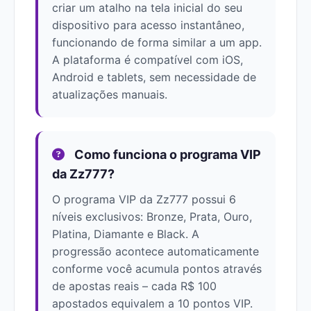
criar um atalho na tela inicial do seu
dispositivo para acesso instantâneo,
funcionando de forma similar a um app.
A plataforma é compatível com iOS,
Android e tablets, sem necessidade de
atualizações manuais.
Como funciona o programa VIP
da Zz777?
O programa VIP da Zz777 possui 6
níveis exclusivos: Bronze, Prata, Ouro,
Platina, Diamante e Black. A
progressão acontece automaticamente
conforme você acumula pontos através
de apostas reais – cada R$ 100
apostados equivalem a 10 pontos VIP.