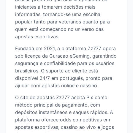
iniciantes a tomarem decisões mais
informadas, tornando-se uma escolha
popular tanto para veteranos quanto para
quem está começando no universo das
apostas esportivas.
Fundada em 2021, a plataforma Zz777 opera
sob licença da Curacao eGaming, garantindo
segurança e confiabilidade para os usuários
brasileiros. O suporte ao cliente está
disponível 24/7 em português, pronto para
ajudar com apostas online e cassino.
O site de apostas Zz777 aceita Pix como
método principal de pagamento, com
depósitos instantâneos e saques rápidos. A
plataforma oferece odds competitivas em
apostas esportivas, cassino ao vivo e jogos