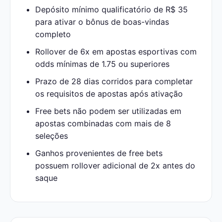
Depósito mínimo qualificatório de R$ 35
para ativar o bônus de boas-vindas
completo
Rollover de 6x em apostas esportivas com
odds mínimas de 1.75 ou superiores
Prazo de 28 dias corridos para completar
os requisitos de apostas após ativação
Free bets não podem ser utilizadas em
apostas combinadas com mais de 8
seleções
Ganhos provenientes de free bets
possuem rollover adicional de 2x antes do
saque