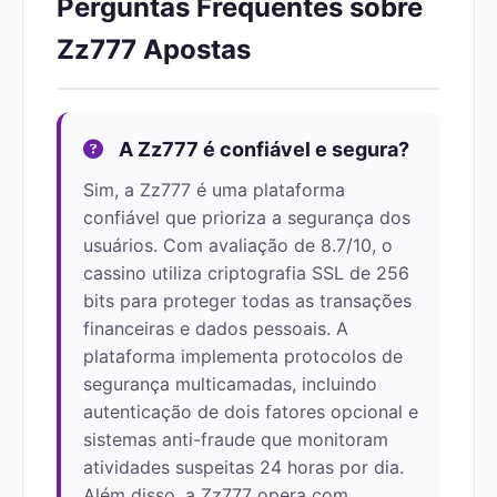
Perguntas Frequentes sobre
Zz777 Apostas
A Zz777 é confiável e segura?
Sim, a Zz777 é uma plataforma
confiável que prioriza a segurança dos
usuários. Com avaliação de 8.7/10, o
cassino utiliza criptografia SSL de 256
bits para proteger todas as transações
financeiras e dados pessoais. A
plataforma implementa protocolos de
segurança multicamadas, incluindo
autenticação de dois fatores opcional e
sistemas anti-fraude que monitoram
atividades suspeitas 24 horas por dia.
Além disso, a Zz777 opera com