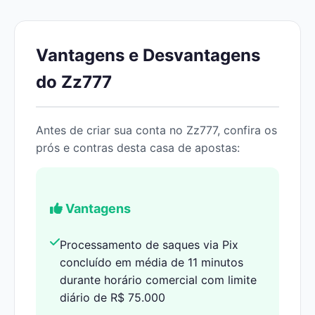
Vantagens e Desvantagens
do Zz777
Antes de criar sua conta no Zz777, confira os
prós e contras desta casa de apostas:
Vantagens
Processamento de saques via Pix
concluído em média de 11 minutos
durante horário comercial com limite
diário de R$ 75.000