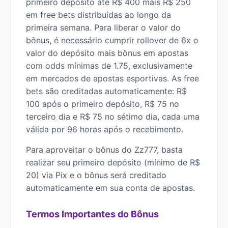
primeiro depósito até R$ 400 mais R$ 250
em free bets distribuídas ao longo da
primeira semana. Para liberar o valor do
bônus, é necessário cumprir rollover de 6x o
valor do depósito mais bônus em apostas
com odds mínimas de 1.75, exclusivamente
em mercados de apostas esportivas. As free
bets são creditadas automaticamente: R$
100 após o primeiro depósito, R$ 75 no
terceiro dia e R$ 75 no sétimo dia, cada uma
válida por 96 horas após o recebimento.
Para aproveitar o bônus do Zz777, basta
realizar seu primeiro depósito (mínimo de R$
20) via Pix e o bônus será creditado
automaticamente em sua conta de apostas.
Termos Importantes do Bônus