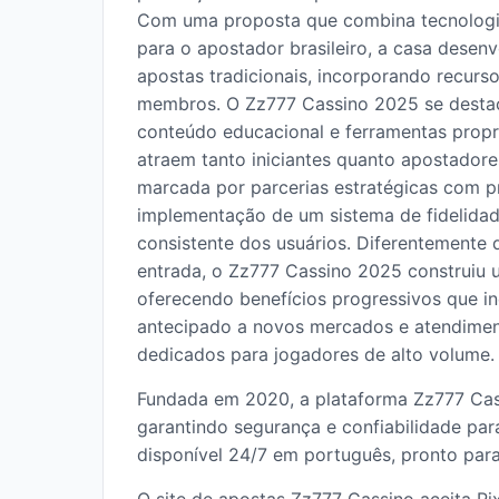
Com uma proposta que combina tecnologia
para o apostador brasileiro, a casa dese
apostas tradicionais, incorporando recurso
membros. O Zz777 Cassino 2025 se destac
conteúdo educacional e ferramentas propr
atraem tanto iniciantes quanto apostadores
marcada por parcerias estratégicas com p
implementação de um sistema de fidelidad
consistente dos usuários. Diferentement
entrada, o Zz777 Cassino 2025 construiu 
oferecendo benefícios progressivos que i
antecipado a novos mercados e atendiment
dedicados para jogadores de alto volume.
Fundada em 2020, a plataforma Zz777 Cas
garantindo segurança e confiabilidade para
disponível 24/7 em português, pronto para