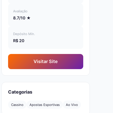
Avaliação
8.7/10 ★
Depósito Mín.
R$ 20
Visitar Site
Categorias
Cassino
Apostas Esportivas
Ao Vivo