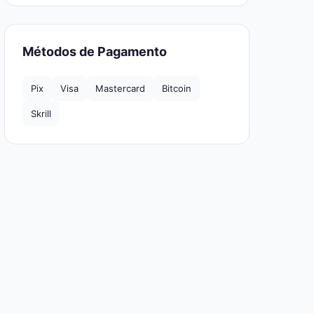
Métodos de Pagamento
Pix
Visa
Mastercard
Bitcoin
Skrill