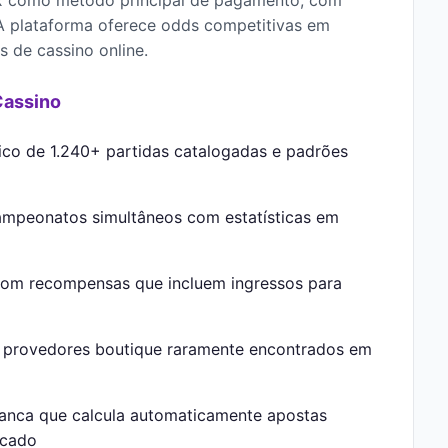
Pix como método principal de pagamento, com
 A plataforma oferece odds competitivas em
s de cassino online.
Cassino
rico de 1.240+ partidas catalogadas e padrões
ampeonatos simultâneos com estatísticas em
com recompensas que incluem ingressos para
e provedores boutique raramente encontrados em
banca que calcula automaticamente apostas
icado