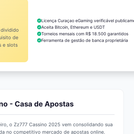
Licença Curaçao eGaming verificável publicam
Aceita Bitcoin, Ethereum e USDT
dividido
Torneios mensais com R$ 18.500 garantidos
isito de
Ferramenta de gestão de banca proprietária
 e slots
no - Casa de Apostas
leiro, o Zz777 Cassino 2025 vem consolidando sua
da no competitivo mercado de apostas online.