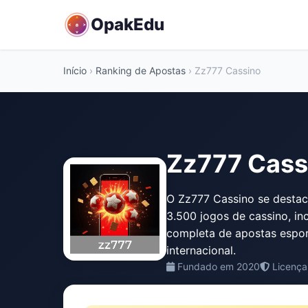
OpakEdu
Início
›
Ranking de Apostas
›
Zz777 Cassino
Zz777 Cass
O Zz777 Cassino se destaca
3.500 jogos de cassino, in
completa de apostas esport
internacional.
Fundado em 2020
Licença