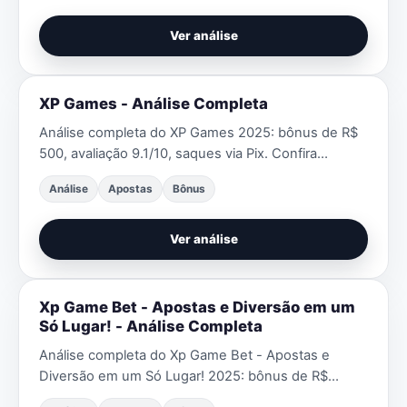
Ver análise
XP Games - Análise Completa
Análise completa do XP Games 2025: bônus de R$
500, avaliação 9.1/10, saques via Pix. Confira
vantagens, desvantagens e como apostar.
Análise
Apostas
Bônus
Ver análise
Xp Game Bet - Apostas e Diversão em um
Só Lugar! - Análise Completa
Análise completa do Xp Game Bet - Apostas e
Diversão em um Só Lugar! 2025: bônus de R$
1.500, avaliação 8.9/10, saques via Pix. Confira