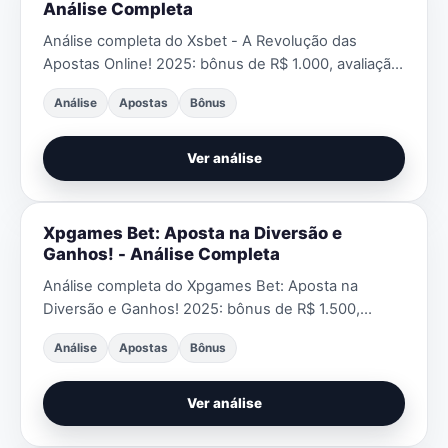
Análise Completa
Análise completa do Xsbet - A Revolução das
Apostas Online! 2025: bônus de R$ 1.000, avaliação
9.2/10, saques via Pix. Confira vantagens,
Análise
Apostas
Bônus
desvantagens e como apostar.
Ver análise
Xpgames Bet: Aposta na Diversão e
Ganhos! - Análise Completa
Análise completa do Xpgames Bet: Aposta na
Diversão e Ganhos! 2025: bônus de R$ 1.500,
avaliação 9.2/10, saques via Pix. Confira vantagens,
Análise
Apostas
Bônus
desvantagens e como apostar.
Ver análise