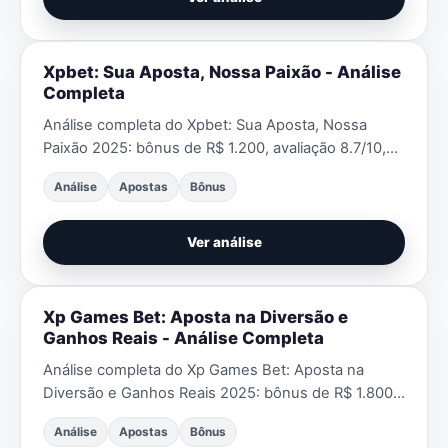
Xpbet: Sua Aposta, Nossa Paixão - Análise
Completa
Análise completa do Xpbet: Sua Aposta, Nossa
Paixão 2025: bônus de R$ 1.200, avaliação 8.7/10,
saques via Pix. Confira vantagens, desvantagens e
Análise
Apostas
Bônus
como apostar.
Ver análise
Xp Games Bet: Aposta na Diversão e
Ganhos Reais - Análise Completa
Análise completa do Xp Games Bet: Aposta na
Diversão e Ganhos Reais 2025: bônus de R$ 1.800,
avaliação 8.5/10, saques via Pix. Confira vantagens,
Análise
Apostas
Bônus
desvantagens e como a...