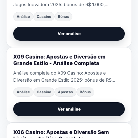
Jogos Inovadora 2025: bônus de R$ 1.000,
avaliação 9.2/10, saques via Pix. Confira vantagens,
Análise
Cassino
Bônus
desvantagens e como apos...
Ver análise
X09 Casino: Apostas e Diversão em
Grande Estilo - Análise Completa
Análise completa do X09 Casino: Apostas e
Diversão em Grande Estilo 2025: bônus de R$
1.500, avaliação 9.2/10, saques via Pix. Confira
Análise
Cassino
Apostas
Bônus
vantagens, desvantagens e como a...
Ver análise
X06 Casino: Apostas e Diversão Sem