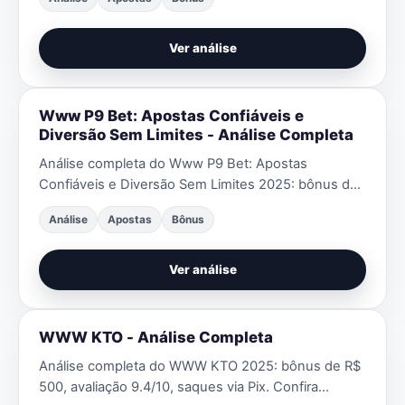
desvantagens e como apostar.
Ver análise
Www P9 Bet: Apostas Confiáveis e
Diversão Sem Limites - Análise Completa
Análise completa do Www P9 Bet: Apostas
Confiáveis e Diversão Sem Limites 2025: bônus de
R$ 1.500, avaliação 9.2/10, saques via Pix. Confira
Análise
Apostas
Bônus
vantagens, desvantagens e...
Ver análise
WWW KTO - Análise Completa
Análise completa do WWW KTO 2025: bônus de R$
500, avaliação 9.4/10, saques via Pix. Confira