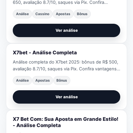
650, avaliação 8.7/10, saques via Pix. Confira
vantagens, desvantagens e como apostar.
Análise
Cassino
Apostas
Bônus
Ver análise
X7bet - Análise Completa
Análise completa do X7bet 2025: bônus de R$ 500,
avaliação 8.7/10, saques via Pix. Confira vantagens,
desvantagens e como apostar.
Análise
Apostas
Bônus
Ver análise
X7 Bet Com: Sua Aposta em Grande Estilo!
- Análise Completa