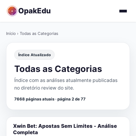
OpakEdu
Início
›
Todas as Categorias
Índice Atualizado
Todas as Categorias
Índice com as análises atualmente publicadas
no diretório review do site.
7668 páginas atuais · página 2 de 77
Xwin Bet: Apostas Sem Limites - Análise
Completa