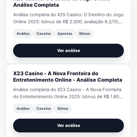
Análise Completa
Análise completa do X25 Casino: O Destino do Jogo
Online 2025: bônus de R$ 2.000, avaliação 9.2/10,
saques via Pix. Confira vantagens, desvantagens e
Análise
Cassino
Apostas
Bônus
como apostar.
Ver análise
X23 Casino - A Nova Fronteira do
Entretenimento Online - Análise Completa
Análise completa do X23 Casino - A Nova Fronteira
do Entretenimento Online 2025: bônus de R$ 1.800,
avaliação 9.2/10, saques via Pix. Confira vantagens,
Análise
Cassino
Bônus
desvantagens e...
Ver análise