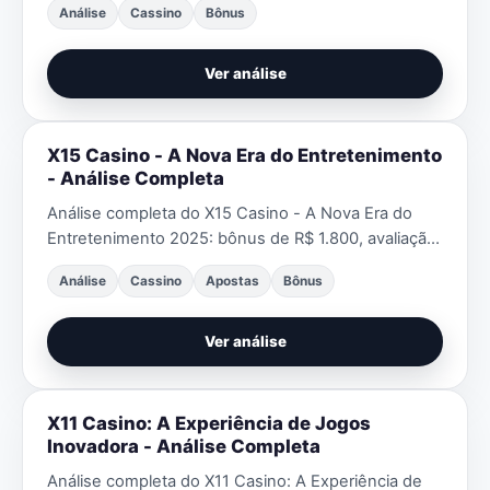
Análise
Cassino
Bônus
desvantagens e como a...
Ver análise
X15 Casino - A Nova Era do Entretenimento
- Análise Completa
Análise completa do X15 Casino - A Nova Era do
Entretenimento 2025: bônus de R$ 1.800, avaliação
8.7/10, saques via Pix. Confira vantagens,
Análise
Cassino
Apostas
Bônus
desvantagens e como apostar.
Ver análise
X11 Casino: A Experiência de Jogos
Inovadora - Análise Completa
Análise completa do X11 Casino: A Experiência de