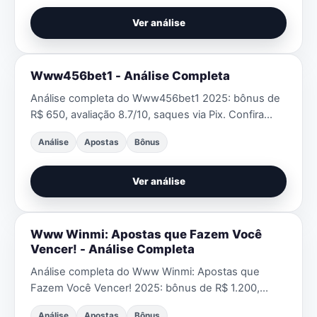
Ver análise
Www456bet1 - Análise Completa
Análise completa do Www456bet1 2025: bônus de
R$ 650, avaliação 8.7/10, saques via Pix. Confira
vantagens, desvantagens e como apostar.
Análise
Apostas
Bônus
Ver análise
Www Winmi: Apostas que Fazem Você
Vencer! - Análise Completa
Análise completa do Www Winmi: Apostas que
Fazem Você Vencer! 2025: bônus de R$ 1.200,
avaliação 8.7/10, saques via Pix. Confira vantagens,
Análise
Apostas
Bônus