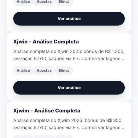
Análise
Apostas
Bônus
Ver análise
Xjwin - Análise Completa
Análise completa do Xjwin 2025: bônus de R$ 1.200,
avaliação 9.1/10, saques via Pix. Confira vantagens,
desvantagens e como apostar.
Análise
Apostas
Bônus
Ver análise
Xjwim - Análise Completa
Análise completa do Xjwim 2025: bônus de R$ 350,
avaliação 9.1/10, saques via Pix. Confira vantagens,
desvantagens e como apostar.