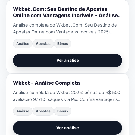
Wkbet .Com: Seu Destino de Apostas
Online com Vantagens Incríveis - Análise
Completa
Análise completa do Wkbet .Com: Seu Destino de
Apostas Online com Vantagens Incríveis 2025:
bônus de R$ 2.000, avaliação 9.2/10, saques via Pix.
Análise
Apostas
Bônus
Confira vantagens, des...
Ver análise
Wkbet - Análise Completa
Análise completa do Wkbet 2025: bônus de R$ 500,
avaliação 9.1/10, saques via Pix. Confira vantagens,
desvantagens e como apostar.
Análise
Apostas
Bônus
Ver análise