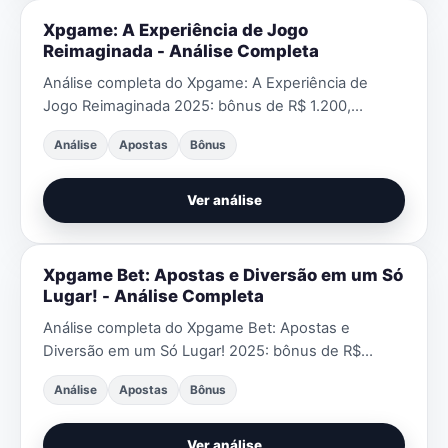
Xpgame: A Experiência de Jogo
Reimaginada - Análise Completa
Análise completa do Xpgame: A Experiência de
Jogo Reimaginada 2025: bônus de R$ 1.200,
avaliação 9.2/10, saques via Pix. Confira vantagens,
Análise
Apostas
Bônus
desvantagens e como apostar.
Ver análise
Xpgame Bet: Apostas e Diversão em um Só
Lugar! - Análise Completa
Análise completa do Xpgame Bet: Apostas e
Diversão em um Só Lugar! 2025: bônus de R$
1.500, avaliação 8.7/10, saques via Pix. Confira
Análise
Apostas
Bônus
vantagens, desvantagens e como ap...
Ver análise