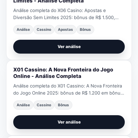
Limites - Análise Completa
Análise completa do X06 Casino: Apostas e
Diversão Sem Limites 2025: bônus de R$ 1.500,
avaliação 9.0/10, saques via Pix. Confira vantagens,
Análise
Cassino
Apostas
Bônus
desvantagens e como apostar.
Ver análise
X01 Cassino: A Nova Fronteira do Jogo
Online - Análise Completa
Análise completa do X01 Cassino: A Nova Fronteira
do Jogo Online 2025: bônus de R$ 1.200 em bônus
de boas-vindas!, avaliação 9.2/10, saques via Pix.
Análise
Cassino
Bônus
Confira vantagens,...
Ver análise